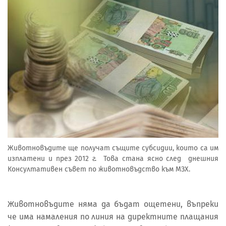
Животновъдите ще получат същите субсидии, които са им
изплатени и през 2012 г. Това стана ясно след днешния
Консултативен съвет по животновъдство към МЗХ.
Животновъдите няма да бъдат ощетени, въпреки
че има намаления по линия на директните плащания