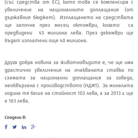
(със средства от ЕС), като това се компенсира с
увеличение на националните доплащания (от
държавния бюджет). Изплащането на средствата
ще започне през месец октомври, когато са
предвидени 45 милиона лева. През декември ще
бъдат изплатени още 40 милиона.
Друга добра новина за животновъдите е, че ще има
драстично увеличения на очакваната ставка по
схемата за национални доплащания за говеда,
необвързана с производството (НДЖ1). За миналата
година тя беше на стойност 103 лева, а за 2013 г. ще
е 163 лева.
Сподели в: