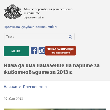
Профил на купувача
|
Контакти
|
EN
СИГНАЛ ЗА КОРУПЦИЯ
TOGGLE
МЕНЮ
или злоупотреби
NAVIGATION
Няма да има намаление на парите за
животновъдите за 2013 г.
Начало
Пресцентър
09 Юли 2013