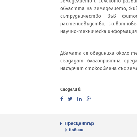
земеделието и селското разви
областта на земеделието, жи
сътрудничество във фито
растениевъдство, животновъ
научно-техническа информация,
Двамата се обединиха около т
създадат благоприятна сред
насърчат стокообмена със земе
Сподели в:
Пресцентър
Новини