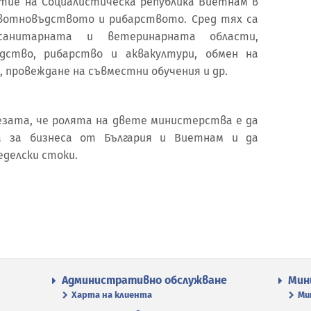
тие на Социалистическа република Виетнам в
вотновъдството и рибарството. Сред тях са
санитарната и ветеринарната области,
дство, рибарство и аквакултури, обмен на
 провеждане на съвместни обучения и др.
езата, че ролята на двете министерства е да
а за бизнеса от България и Виетнам и да
делски стоки.
Административно обслужване
Мин
Харта на клиента
Ми