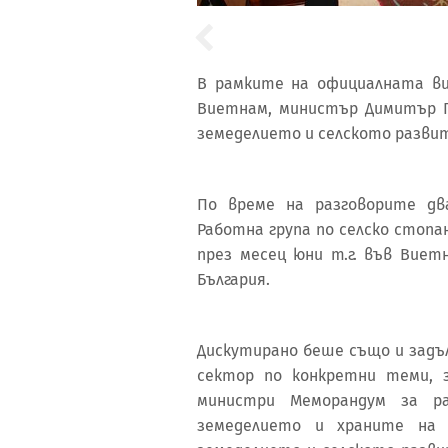
В рамките на официалната ви
Виетнам, министър Димитър Г
земеделието и селското развит
По време на разговорите дв
Работна група по селско стопа
през месец юни т.г. във Виет
България.
Дискутирано беше също и задъ
сектор по конкретни теми, 
министри Меморандум за р
земеделието и храните на 