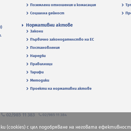
Поземлени отношения и комасация
Тр
Социална дейност
Пр
Нормативни актове
П)
Закони
.
Първично законодателство на ЕС
Постановления
Наредби
Правилници
Тарифи
Методики
Проекти на нормативни актове
я
02/985 11 383
02/985 11 384
ки (cookies) с цел подобряване на неговата ефективност