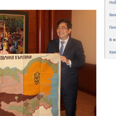
Но
Ne
Гал
В 
Ка