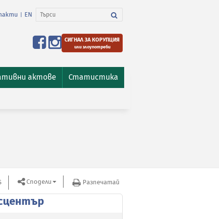
такти
EN
|
СИГНАЛ ЗА КОРУПЦИЯ
или злоупотреби
ативни актове
Статистика
Сподели
S
Разпечатай
сцентър