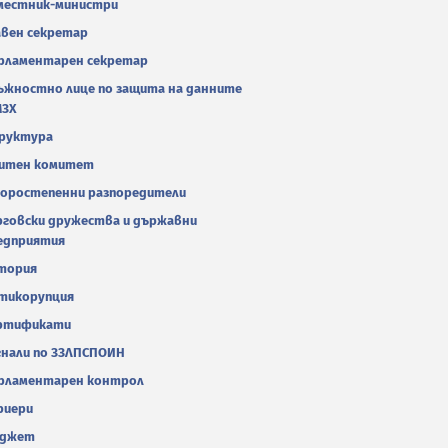
местник-министри
авен секретар
рламентарен секретар
ъжностно лице по защита на данните
МЗХ
руктура
итен комитет
оростепенни разпоредители
рговски дружества и държавни
едприятия
тория
тикорупция
ртификати
гнали по ЗЗЛПСПОИН
рламентарен контрол
риери
джет