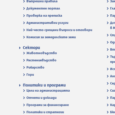
Вътрешни правила
За
Документен портал
Гл
Проверка на преписка
Па
Административни услуги
Дл
в 
Най-често срещани въпроси и отговори
Ст
Комисия за земеделските земи
Од
Сектори
Вт
Животновъдство
Тъ
Растениевъдство
пр
Рибарство
Ис
Гори
Ан
Се
Политики и програми
Цели на администрацията
Си
Отчети и доклади
Па
Програми за финансиране
Ка
Политики и стратегии
Бю