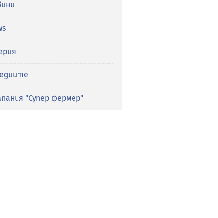
вини
ws
ерия
медиите
мпания "Супер фермер"