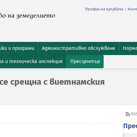
Профил на купувача
Кон
|
ки и програми
Административно обслужване
Норм
л и техническа инспекция
Пресцентър
се срещна с виетнамския
RS
Пре