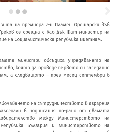
зита на премиера г-н Пламен Орешарски във
реков се срещна с Као Дък Фат-министър на
ие на Социалистическа република Виетнам.
амата министри обсъдиха учредяването на
нство, която да проведе първото си заседание
нам, а следващото – през месец септември в
лбочаването на сътрудничеството в аграрния
залегнали в подписания по-рано от двамата
азбирателство между Министерството на
Република България и Министерството на