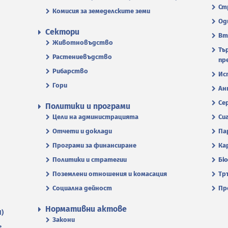
Ст
Комисия за земеделските земи
Од
Сектори
Вт
Животновъдство
Тъ
Растениевъдство
пр
Рибарство
Ис
Гори
Ан
Се
Политики и програми
Цели на администрацията
Си
Отчети и доклади
Па
Програми за финансиране
Ка
Политики и стратегии
Бю
Поземлени отношения и комасация
Тр
Социална дейност
Пр
Нормативни актове
П)
Закони
.