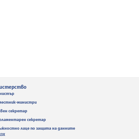
истерство
нистър
местник-министри
авен секретар
рламентарен секретар
ъжностно лице по защита на данните
МЗХ