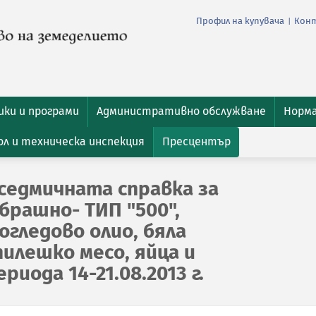
Профил на купувача
Кон
|
ки и програми
Административно обслужване
Норм
л и техническа инспекция
Пресцентър
седмичната справка за
брашно- ТИП "500",
гледово олио, бяла
пилешко месо, яйца и
риода 14-21.08.2013 г.