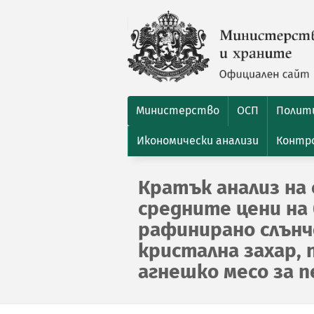
Министерство
ОСП
Полити
Икономически анализи
Контро
Кратък анализ на 
средните цени на 
рафинирано слънчо
кристална захар, 
агнешко месо за пе