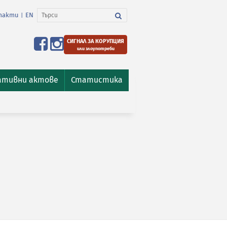
такти
EN
|
СИГНАЛ ЗА КОРУПЦИЯ
или злоупотреби
ативни актове
Статистика