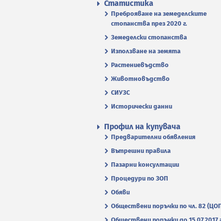
Статистика
Преброяване на земеделските
стопанства през 2020 г.
Земеделски стопанства
Използване на земята
Растениевъдство
Животновъдство
СИУЗС
Исторически данни
Профил на купувача
Предварителни обявления
Вътрешни правила
Пазарни консултации
Процедури по ЗОП
Обяви
Обществени поръчки по чл. 82 (ЦО
Обществени поръчки до 15.07.2017 г