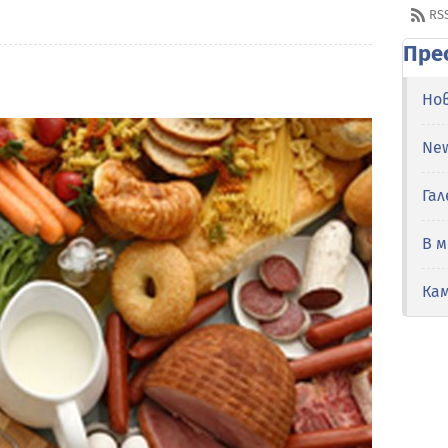
RS
Пре
Но
Ne
Гал
В 
Ка