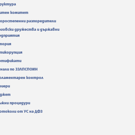
руктура
итен комитет
оростепенни разпоредители
рговски дружества и държавни
едприятия
тория
тикорупция
ртификати
гнали по ЗЗЛПСПОИН
рламентарен контрол
риери
джет
ъжни процедури
отоколи от УС на ДФЗ