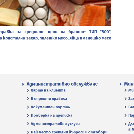
правка за средните цени на брашно- ТИП "500",
а кристална захар, пилешко месо, яйца и агнешко месо
Административно обслужване
Мин
Харта на клиента
Ми
Вътрешни правила
За
Документен портал
Гл
Проверка на преписка
Па
Административни услуги
Дл
в 
Най-често срещани въпроси и отговори