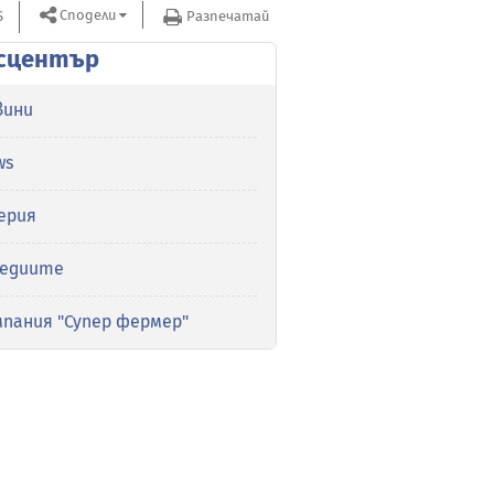
Сподели
S
Разпечатай
сцентър
вини
ws
ерия
медиите
мпания "Супер фермер"