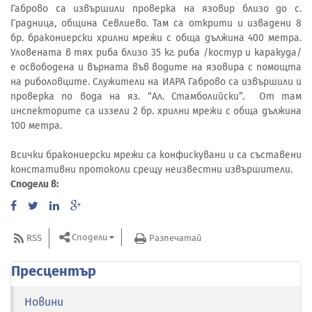
Габрово са извършили проверка на язовир близо до с.
Градница, община Севлиево. Там са открити и извадени 8
бр. бракониерски хрилни мрежи с обща дължина 400 метра.
Уловената в тях риба близо 35 кг. риба /костур и каракуда/
е освободена и върната във водите на язовира с помощта
на риболовците. Служители на ИАРА Габрово са извършили и
проверка по вода на яз. “Ал. Стамболийски”. От там
инспекторите са иззели 2 бр. хрилни мрежи с обща дължина
100 метра.
Всички бракониерски мрежи са конфискувани и са съставени
констативни протоколи срещу неизвестни извършители.
Сподели в:
Сподели
RSS
Разпечатай
Пресцентър
Новини