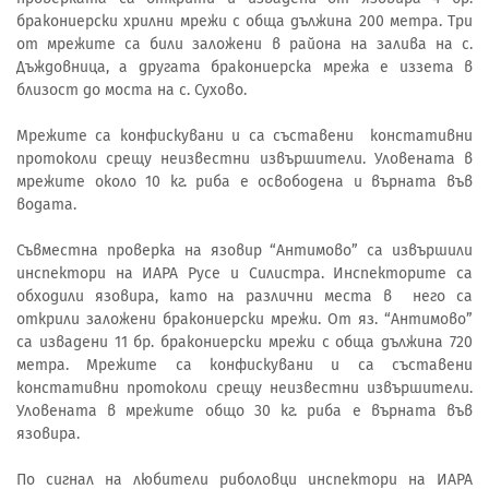
бракониерски хрилни мрежи с обща дължина 200 метра. Три
от мрежите са били заложени в района на залива на с.
Дъждовница, а другата бракониерска мрежа е иззета в
близост до моста на с. Сухово.
Мрежите са конфискувани и са съставени констативни
протоколи срещу неизвестни извършители. Уловената в
мрежите около 10 кг. риба е освободена и върната във
водата.
Съвместна проверка на язовир “Антимово” са извършили
инспектори на ИАРА Русе и Силистра. Инспекторите са
обходили язовира, като на различни места в него са
открили заложени бракониерски мрежи. От яз. “Антимово”
са извадени 11 бр. бракониерски мрежи с обща дължина 720
метра. Мрежите са конфискувани и са съставени
констативни протоколи срещу неизвестни извършители.
Уловената в мрежите общо 30 кг. риба е върната във
язовира.
По сигнал на любители риболовци инспектори на ИАРА