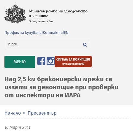
Профил на купувача
|
Контакти
|
EN
СИГНАЛ ЗА КОРУПЦИЯ
TOGGLE
МЕНЮ
или злоупотреби
NAVIGATION
Над 2,5 км бракониерски мрежи са
иззети за денонощие при проверки
от инспектори на ИАРА
Начало
Пресцентър
16 Март 2011