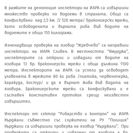
В рамките на денонощие инспектори на ИАРА са извършили
множество проверки по водоеми в страната. Общо са
конфискувани над 2,5 км. /2 520 метра/ бракониерски мрежи,
като освободената и върната риба във водите на
водоемите е общо 155 килограма.
Изненадваща проверка на язовир “Жребчево” са направили
инспектори на ИАРА Сливен. В местността “Ямурджа”,
инспекторите са открили и извадили от водите на
язовира 13 бр. бракониерски мрежи с обща дължина 1100
метра. Инспекторите на ИАРА са успели да освободят
уловената в мрежите 80 кг. риба /платика, червеноперка,
каракуда, костур/ и да я върнат жива във водата на
язовира. Бракониерските мрежи са конфискувани и е
съставен констативен протокол срещу неизвестен
извършител.
Инспектори от сектор “Рибарство и контрол” на ИАРА
Кърджали съвместно със служители на РУ “Полиция”
Кърджали са извършили проверка на язовир “Кърджали”. При
проверката са открити и извадени от язовира 4 бр.