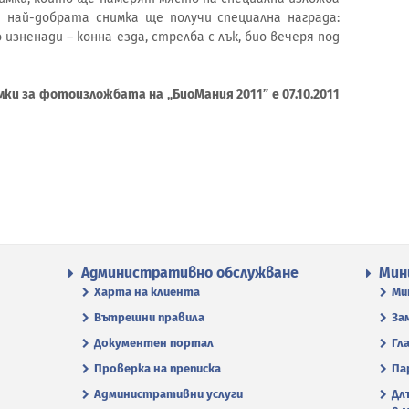
 най-добрата снимка ще получи специална награда:
 изненади – конна езда, стрелба с лък, био вечеря под
ки за фотоизложбата на „БиоМания 2011” е 07.10.2011
Административно обслужване
Мин
Харта на клиента
Ми
Вътрешни правила
За
Документен портал
Гл
Проверка на преписка
Па
Административни услуги
Дл