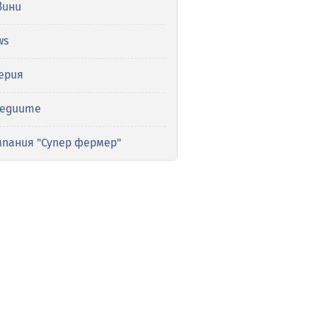
вини
ws
ерия
медиите
мпания "Супер фермер"