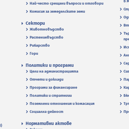
в 
Най-често срещани въпроси и отговори
Ст
Комисия за земеделските земи
Од
Сектори
Вт
Животновъдство
Тъ
Растениевъдство
пр
Рибарство
Ис
Гори
Ан
Се
Политики и програми
Цели на администрацията
Си
Отчети и доклади
Па
Програми за финансиране
Ка
Политики и стратегии
Бю
Поземлени отношения и комасация
Тр
Социална дейност
Пр
Нормативни актове
П)