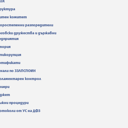
МЗХ
руктура
итен комитет
оростепенни разпоредители
рговски дружества и държавни
едприятия
тория
тикорупция
ртификати
гнали по ЗЗЛПСПОИН
рламентарен контрол
риери
джет
ъжни процедури
отоколи от УС на ДФЗ