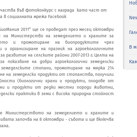
Но
 участва във фотоконкурс с награда като част от
 в социалната мрежа Facebook
Ne
БиоМания 2011” ще се проведат през месец октомври
Гал
я на Министерство на земеделието и храните за
лието и промотиране на биопродуктите чрез
В 
 и организиране на празник на агроекологичните
а развитие на селските райони 2007-2013 г. Целта на
Ка
а показване на добри агроекологични земеделски
земеделските стопани, промотиране на мярка 214
ане на земеделски продукти от стопанства, получили
ейности (биологични храни и продукти, плодове от
ани и продукти от редки местни породи животни,
елски практики в земи с висока природна стойност
” е Министерството на земеделието и храните и
ивата започва на 8 октомври - събота и ще включва
рана.