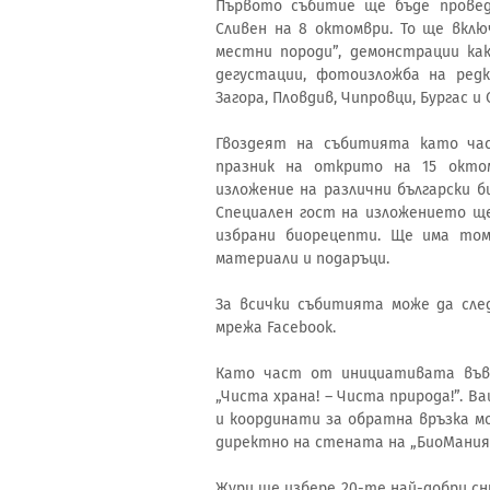
Първото събитие ще бъде провед
Сливен на 8 октомври. То ще вклю
местни породи”, демонстрации ка
дегустации, фотоизложба на ред
Загора, Пловдив, Чипровци, Бургас 
Гвоздеят на събитията като ча
празник на открито на 15 окто
изложение на различни български б
Специален гост на изложението щ
избрани биорецепти. Ще има томб
материали и подаръци.
За всички събитията може да сле
мрежа Facebook.
Като част от инициативата във 
„Чиста храна! – Чиста природа!”. 
и координати за обратна връзка м
директно на стената на „БиоМания 
Жури ще избере 20-те най-добри сн