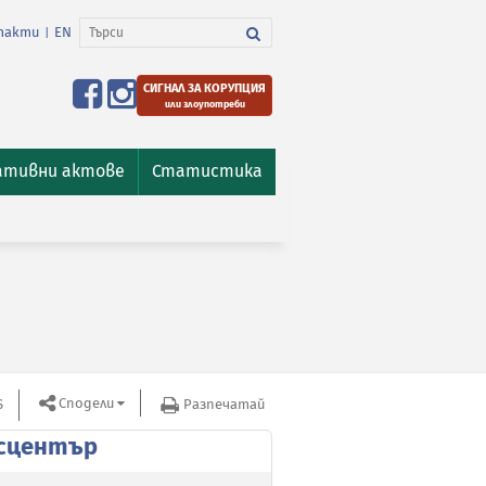
такти
EN
|
СИГНАЛ ЗА КОРУПЦИЯ
или злоупотреби
ативни актове
Статистика
Сподели
S
Разпечатай
сцентър