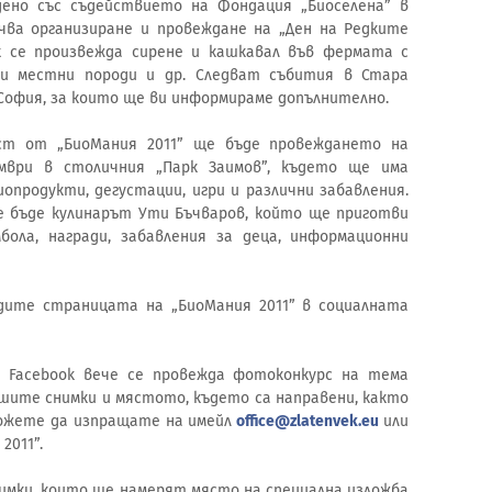
ено със съдействието на Фондация „Биоселена” в
чва организиране и провеждане на „Ден на Редките
к се произвежда сирене и кашкавал във фермата с
ки местни породи и др. Следват събития в Стара
и София, за които ще ви информираме допълнително.
ст от „БиоМания 2011” ще бъде провеждането на
мври в столичния „Парк Заимов”, където ще има
иопродукти, дегустации, игри и различни забавления.
е бъде кулинарът Ути Бъчваров, който ще приготви
ола, награди, забавления за деца, информационни
дите страницата на „БиоМания 2011” в социалната
Facebook вече се провежда фотоконкурс на тема
Вашите снимки и мястото, където са направени, както
ожете да изпращате на имейл
office@zlatenvek.eu
или
2011”.
имки, които ще намерят място на специална изложба