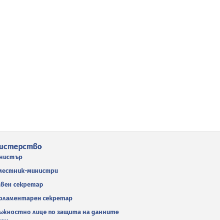
истерство
нистър
местник-министри
авен секретар
рламентарен секретар
ъжностно лице по защита на данните