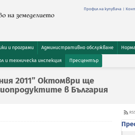
Профил на купувача
Кон
|
ки и програми
Административно обслужване
Норм
л и техническа инспекция
Пресцентър
ия 2011” Октомври ще
биопродуктите в България
RS
Пре