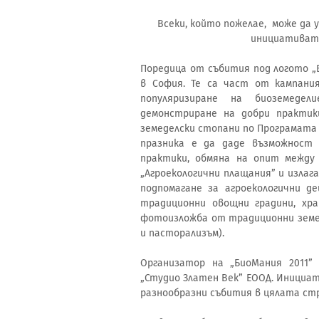
Всеки, който пожелае, може да
инициативата
Поредица от събития под логото „
в София. Те са част от кампани
популяризиране на биоземеде
демонстриране на добри практики
земеделски стопани по Програмата з
празника е да даде възможност з
практики, обмяна на опит между 
„Агроекологични плащания” и излаг
подпомагане за агроекологични д
традиционни овощни градини, хр
фотоизложба от традиционни земед
и пасторализъм).
Организатор на „БиоМания 2011
„Студио Златен Век” ЕООД. Инициат
разнообразни събития в цялата ст