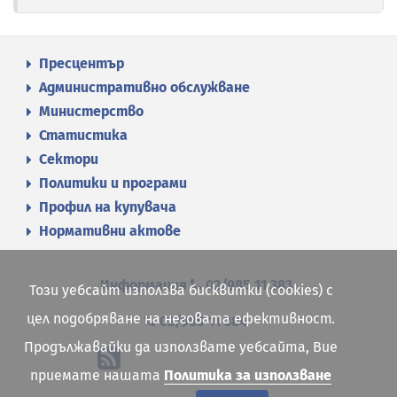
Пресцентър
Административно обслужване
Министерство
Статистика
Сектори
Политики и програми
Профил на купувача
Нормативни актове
Информация
02/985 11 383
Този уебсайт използва бисквитки (cookies) с
цел подобряване на неговата ефективност.
02/985 11 384
Продължавайки да използвате уебсайта, Вие
приемате нашата
Политика за използване