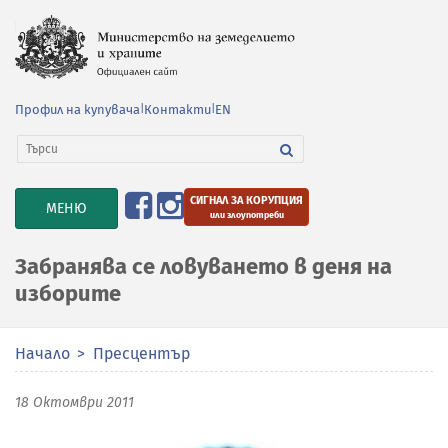
Профил на купувача
|
Контакти
|
EN
СИГНАЛ ЗА КОРУПЦИЯ
TOGGLE
МЕНЮ
или злоупотреби
NAVIGATION
Забранява се ловуването в деня на
изборите
Начало
Пресцентър
18 Октомври 2011