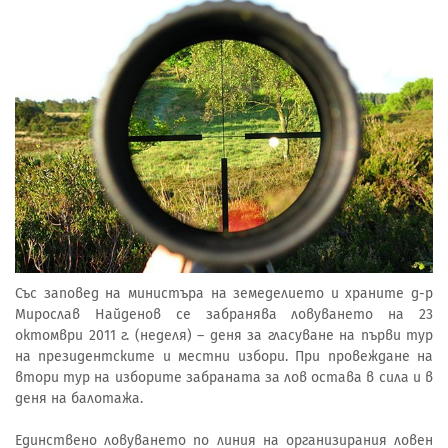
Със заповед на министъра на земеделието и храните д-р
Мирослав Найденов се забранява ловуването на 23
октомври 2011 г. (неделя) – деня за гласуване на първи тур
на президентските и местни избори. При провеждане на
втори тур на изборите забраната за лов остава в сила и в
деня на балотажа.
Единствено ловуването по линия на организирания ловен