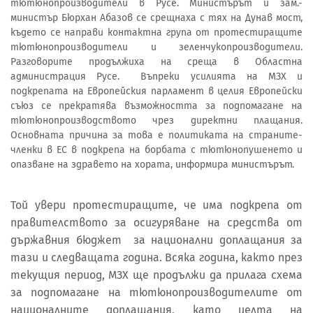
тютюнопроизводители в Русе. Министърът и зам.-
министър Бюрхан Абазов се срещнаха с тях на Дунав мост,
където се направи контактна група от протестиращите
тютюнопроизводители и зеленчукопроизводители.
Разговорите продължиха на среща в Областна
администрация Русе. Въпреки усилията на МЗХ и
подкрепата на Европейския парламент в целия Европейски
съюз се прекратява възможността за подпомагане на
тютюнопроизводството чрез директни плащания.
Основната причина за това е политиката на страните-
членки в ЕС в подкрепа на борбата с тютюнопушенето и
опазване на здравето на хората, информира министърът.
Той увери протестиращите, че има подкрепа от
правителството за осигуряване на средства от
държавния бюджет за национални доплащания за
тази и следващата година. Всяка година, както през
текущия период, МЗХ ще продължи да прилага схема
за подпомагане на тютюнопроизводителите от
националните доплащания, като целта на