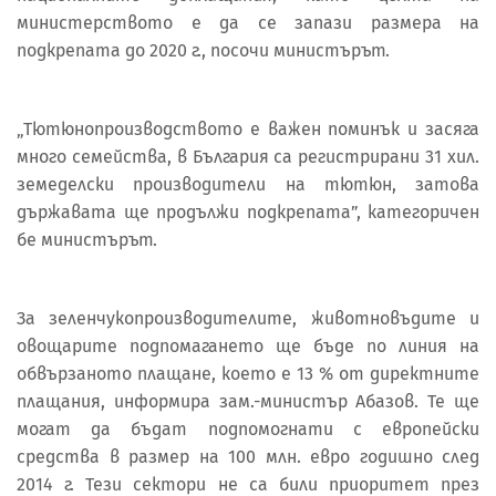
министерството е да се запази размерa на
подкрепата до 2020 г., посочи министърът.
„Тютюнопроизводството е важен поминък и засяга
много семейства, в България са регистрирани 31 хил.
земеделски производители на тютюн, затова
държавата ще продължи подкрепата”, категоричен
бе министърът.
За зеленчукопроизводителите, животновъдите и
овощарите подпомагането ще бъде по линия на
обвързаното плащане, което е 13 % от директните
плащания, информира зам.-министър Абазов. Те ще
могат да бъдат подпомогнати с европейски
средства в размер на 100 млн. евро годишно след
2014 г. Тези сектори не са били приоритет през