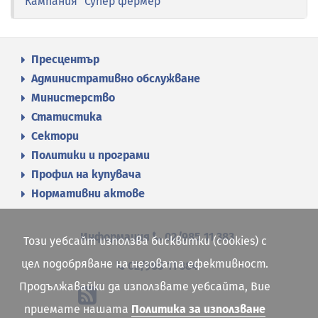
Кампания "Супер фермер"
Пресцентър
Административно обслужване
Министерство
Статистика
Сектори
Политики и програми
Профил на купувача
Нормативни актове
Информация
02/985 11 383
Този уебсайт използва бисквитки (cookies) с
цел подобряване на неговата ефективност.
02/985 11 384
Продължавайки да използвате уебсайта, Вие
приемате нашата
Политика за използване