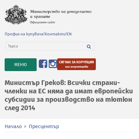
Профил на купувача
|
Контакти
|
EN
СИГНАЛ ЗА КОРУПЦИЯ
TOGGLE
МЕНЮ
или злоупотреби
NAVIGATION
Министър Греков: Всички страни-
членки на ЕС няма да имат европейски
субсидии за производство на тютюн
след 2014
Начало
Пресцентър