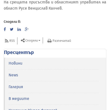
На срещата присъства и областният управител на
област Русе Венцислав Калчев.
Сподели в:
Сподели
RSS
Разпечатай
Пресцентър
Новини
News
Галерия
В медиите