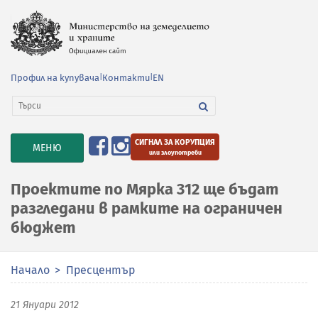
Профил на купувача
|
Контакти
|
EN
СИГНАЛ ЗА КОРУПЦИЯ
TOGGLE
МЕНЮ
или злоупотреби
NAVIGATION
Проектите по Мярка 312 ще бъдат
разгледани в рамките на ограничен
бюджет
Начало
Пресцентър
21 Януари 2012