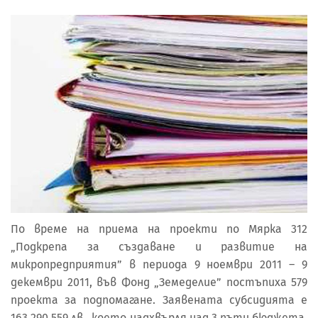
По време на приема на проекти по Мярка 312
„Подкрепа за създаване и развитие на
микропредприятия” в периода 9 ноември 2011 – 9
декември 2011, във Фонд „Земеделие” постъпиха 579
проекта за подпомагане. Заявената субсидията е
163 290 559 лв., което надхвърля над 3 пъти бюджета,