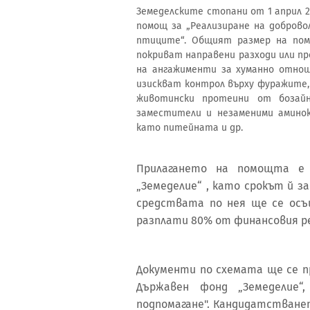
Земеделските стопани от 1 април 
помощ за „Реализиране на добров
птиците“. Общият размер на помо
покриват направени разходи или пр
на ангажименти за хуманно отнош
изискват контрол върху фуражите,
животински протеини от бозай
заместители и незаменими аминок
като питейната и др.
Прилагането на помощта е
„Земеделие“ , като срокът й за
средствата по нея ще се осъ
разплати 80% от финансовия рес
Документи по схемата ще се п
Държавен фонд „Земеделие“
подпомагане". Кандидатстванет