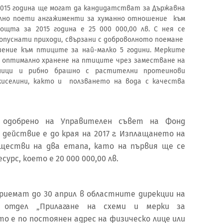
2015 година ще могат да кандидатстват за Държавна
олно поети ангажименти за хуманно отношение към
щта за 2015 година е 25 000 000,00 лв. С нея се
опуснати приходи, свързани с доброволното поемане
ение към птиците за най-малко 5 години. Мерките
 оптимално хранене на птиците чрез заместване на
ници и рибно брашно с растителни протеинови
иселини, както и ползването на вода с качества
 одобрено на Управителен съвет на Фонд
 действие е до края на 2017 г. Изплащането на
ществи на два етапа, като на първия ще се
урс, което е 20 000 000,00 лв.
риемат до 30 април в областните дирекции на
, отдел „Прилагане на схеми и мерки за
о е по постоянен адрес на физическо лице или