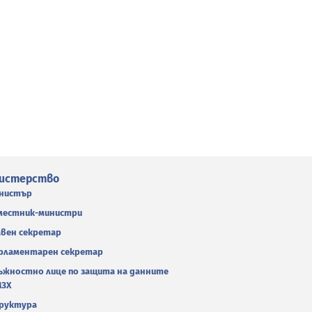
истерство
нистър
местник-министри
авен секретар
рламентарен секретар
ъжностно лице по защита на данните
МЗХ
руктура