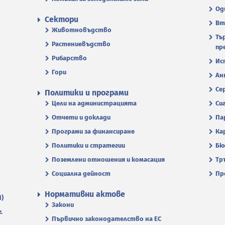
Од
Сектори
Вт
Животновъдство
Тъ
Растениевъдство
пр
Рибарство
Ис
Гори
Ан
Се
Политики и програми
Цели на администрацията
Си
Отчети и доклади
Па
Програми за финансиране
Ка
Политики и стратегии
Бю
Поземлени отношения и комасация
Тр
Социална дейност
Пр
Нормативни актове
П)
Закони
.
Първично законодателство на ЕС