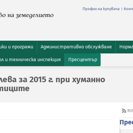
Профил на купувача
Кон
|
ки и програми
Административно обслужване
Норм
л и техническа инспекция
Пресцентър
ева за 2015 г. при хуманно
тиците
RS
Пре