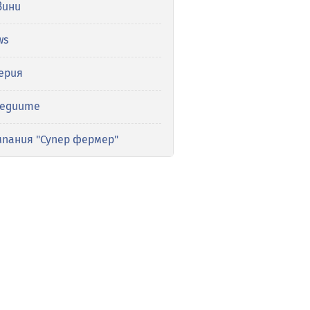
вини
ws
ерия
медиите
мпания "Супер фермер"