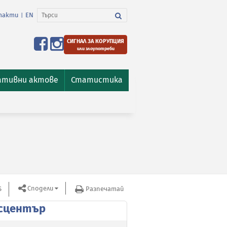
такти
EN
|
СИГНАЛ ЗА КОРУПЦИЯ
или злоупотреби
ативни актове
Статистика
Сподели
S
Разпечатай
сцентър