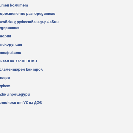
итен комитет
оростепенни разпоредители
рговски дружества и държавни
едприятия
тория
тикорупция
ртификати
гнали по ЗЗЛПСПОИН
рламентарен контрол
риери
джет
ъжни процедури
отоколи от УС на ДФЗ