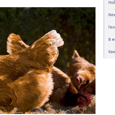
Но
Ne
Гал
В 
Ка