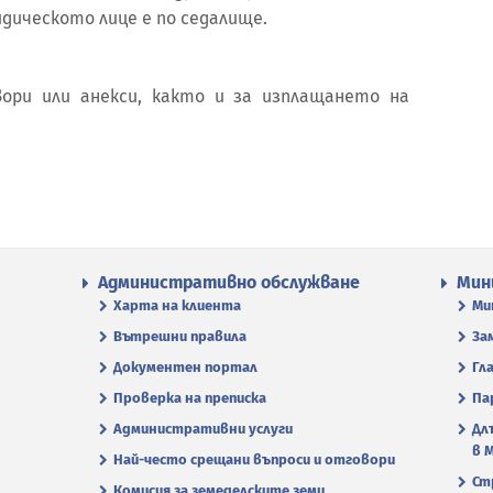
идическото лице е по седалище.
вори или анекси, както и за изплащането на
Административно обслужване
Мин
Харта на клиента
Ми
Вътрешни правила
За
Документен портал
Гл
Проверка на преписка
Па
Административни услуги
Дл
в 
Най-често срещани въпроси и отговори
Ст
Комисия за земеделските земи