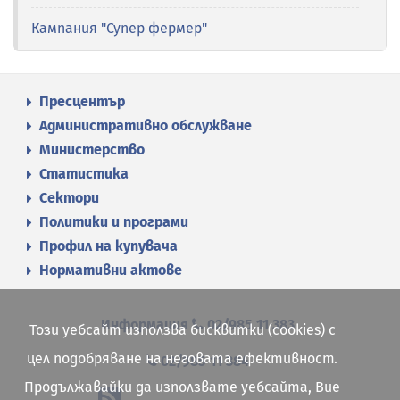
Кампания "Супер фермер"
Пресцентър
Административно обслужване
Министерство
Статистика
Сектори
Политики и програми
Профил на купувача
Нормативни актове
Информация
02/985 11 383
Този уебсайт използва бисквитки (cookies) с
цел подобряване на неговата ефективност.
02/985 11 384
Продължавайки да използвате уебсайта, Вие