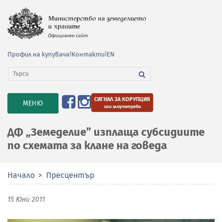
Профил на купувача
|
Контакти
|
EN
СИГНАЛ ЗА КОРУПЦИЯ
TOGGLE
МЕНЮ
или злоупотреби
NAVIGATION
ДФ „Земеделие” изплаща субсидиите
по схемата за клане на говеда
Начало
Пресцентър
15 Юни 2011