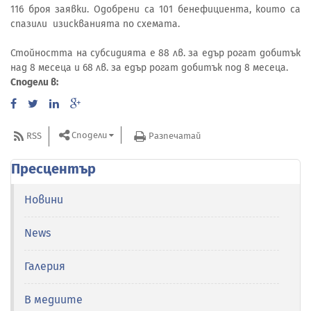
116 броя заявки. Одобрени са 101 бенефициента, които са
спазили изискванията по схемата.
Стойността на субсидията е 88 лв. за едър рогат добитък
над 8 месеца и 68 лв. за едър рогат добитък под 8 месеца.
Сподели в:
Сподели
RSS
Разпечатай
Пресцентър
Новини
News
Галерия
В медиите