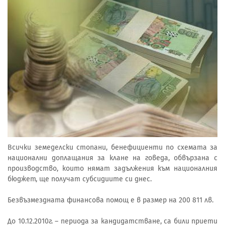
Всички земеделски стопани, бенефициенти по схемата за
национални доплащания за клане на говеда, обвързана с
производство, които нямат задължения към националния
бюджет, ще получат субсидиите си днес.
Безвъзмездната финансова помощ е в размер на 200 811 лв.
До 10.12.2010г. – периода за кандидатстване, са били приети