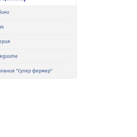
вини
ws
ерия
медиите
мпания "Супер фермер"