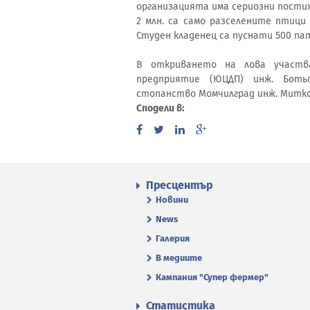
организацията има сериозни постиж
2 млн. са само разселените птици
Студен кладенец са пуснати 500 пат
В откриването на лова участв
предприятие (ЮЦДП) инж. Боть
стопанство Момчилград инж. Митк
Сподели в:
Пресцентър
Новини
News
Галерия
В медиите
Кампания "Супер фермер"
Статистика