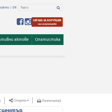
такти
EN
|
СИГНАЛ ЗА КОРУПЦИЯ
или злоупотреби
ативни актове
Статистика
Сподели
S
Разпечатай
сцентър