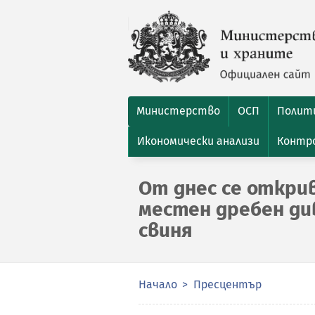
Министерство
ОСП
Полити
Икономически анализи
Контро
От днес се открив
местен дребен див
свиня
Начало
Пресцентър