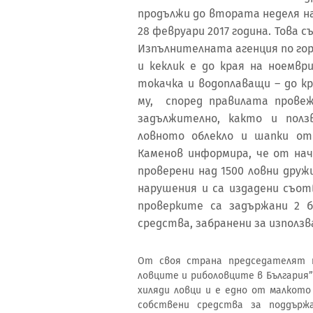
продължи до втората неделя на 
28 февруари 2017 гoдина. Това
Изпълнителната агенция по гор
и кеклик е до края на ноември
токачка и водоплаващи – до кра
му, според правилата прове
задължително, както и пол
ловното облекло и шапки от 
Каменов информира, че от нач
проверени над 1500 ловни друж
нарушения и са издадени съо
проверките са задържани 2 б
средства, забранени за използв
От своя страна председателят н
ловците и риболовците в България”
хиляди ловци и е едно от малкот
собствени средства за поддърж