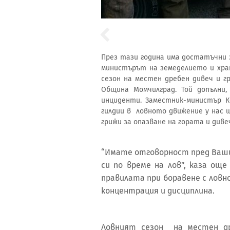
През тази година има достатъчни з
министърът на земеделието и хра
сезон на местен дребен дивеч и гр
Община Момчилград. Той допълни
инциденти. Заместник-министър К
гилдии в ловното движение у нас 
грижи за опазване на гората и див
“Имате отговорност пред Ваш
си по време на лов”, каза още
правилата при боравене с ловн
концентрация и дисциплина.
Ловният сезон на местен др