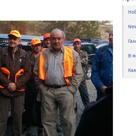
Но
Ne
Гал
В 
Ка