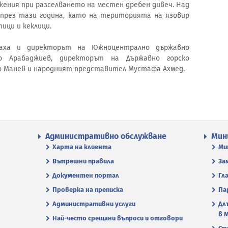
ения при разселването на местен дребен дивеч. Над
 през тази година, като на територията на язовир
ици и кеклици.
аха и директорът на Южноцентрално държавно
о Арабаджиев, директорът на Държавно горско
о Манев и народният представител Мустафа Ахмед.
Административно обслужване
Мин
Харта на клиента
Ми
Вътрешни правила
За
Документен портал
Гл
Проверка на преписка
Па
Административни услуги
Дл
в 
Най-често срещани въпроси и отговори