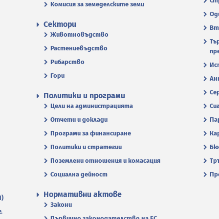
Ст
Комисия за земеделските земи
Од
Сектори
Вт
Животновъдство
Тъ
Растениевъдство
пр
Рибарство
Ис
Гори
Ан
Се
Политики и програми
Цели на администрацията
Си
Отчети и доклади
Па
Програми за финансиране
Ка
Политики и стратегии
Бю
Поземлени отношения и комасация
Тр
Социална дейност
Пр
Нормативни актове
П)
Закони
.
Първично законодателство на ЕС