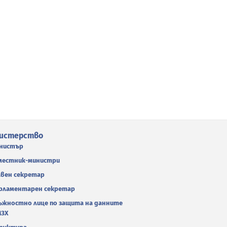
истерство
нистър
местник-министри
авен секретар
рламентарен секретар
ъжностно лице по защита на данните
МЗХ