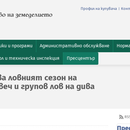
Профил на купувача
Кон
|
ки и програми
Административно обслужване
Норм
л и техническа инспекция
Пресцентър
а ловният сезон на
еч и групов лов на дива
RS
Пре