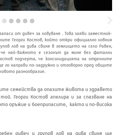
апаси от дивеч за ловуване . Това заяви заместник-
ните Георги Костов, който откри официално ловния
упов лов на дива свиня в землището на село Равен,
, че най-важното е сезонът да мине без фатални
остов подчерта, че консолидацията на отделните
ще го направи по-задружно и отговорно пред общите
ечовото разнообразие.
ите семейства да опазите живота и здравето
 той. Георги Костов апелира и за спазване на
ото оръжие и боеприпасите, както и по-висока
ебен дивеч и групов лов на дива свиня ще