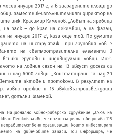
месец януари 2017 г., а в заградените площи до
 съобщи заместник-изпълнителният директор на
ите инж. Красимир Каменов. „Ловът на яребица
, на заек – до края на декември, а на фазан,
я на януари 2017 г.”, каза още той. По думите
ждането на инструктаж при груповия лов е
зването на светлоотразителни елементи в
всички групови и индивидуални ловци. Инж.
алото на ловния сезон на 13 август досега са
ини и над 6000 ловци. „Констатирани са над 20
тветните актове и протоколи. В резултат на
р. ловно оръжие и 15 звуковъзпроизвеждащи
ане”, допълни Каменов.
а Национално ловно-рибарско сдружение „Съюз на
 Иван Петков заяви, че организацията обединява 118
о неправителствени организации, които инвестират
ането на дивечовите запаси. Той информира, че