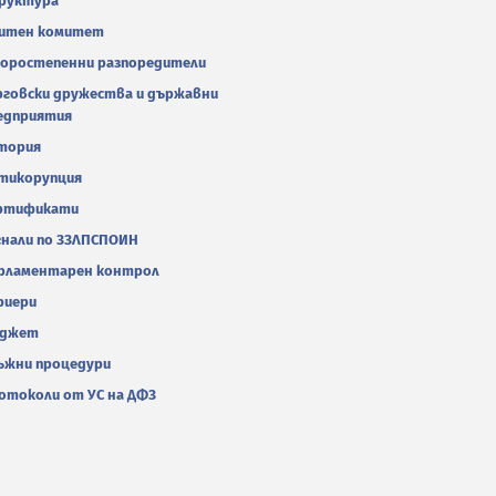
руктура
итен комитет
оростепенни разпоредители
рговски дружества и държавни
едприятия
тория
тикорупция
ртификати
гнали по ЗЗЛПСПОИН
рламентарен контрол
риери
джет
ъжни процедури
отоколи от УС на ДФЗ