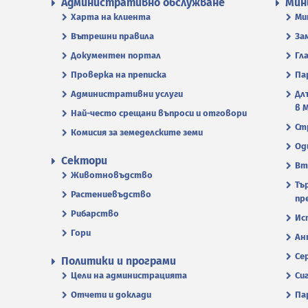
Административно обслужване
Мин
Харта на клиента
Ми
Вътрешни правила
За
Документен портал
Гл
Проверка на преписка
Па
Административни услуги
Дл
в 
Най-често срещани въпроси и отговори
Ст
Комисия за земеделските земи
Од
Сектори
Вт
Животновъдство
Тъ
Растениевъдство
пр
Рибарство
Ис
Гори
Ан
Се
Политики и програми
Цели на администрацията
Си
Отчети и доклади
Па