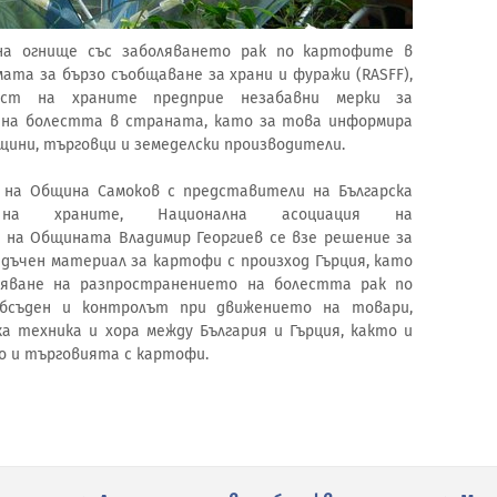
на огнище със заболяването рак по картофите в
мата за бързо съобщаване за храни и фуражи (RASFF),
ност на храните предприе незабавни мерки за
на болестта в страната, като за това информира
щини, търговци и земеделски производители.
 на Община Самоков с представители на Българска
на храните, Национална асоциация на
на Общината Владимир Георгиев се взе решение за
дъчен материал за картофи с произход Гърция, като
яване на разпространението на болестта рак по
бсъден и контролът при движението на товари,
а техника и хора между България и Гърция, както и
о и търговията с картофи.