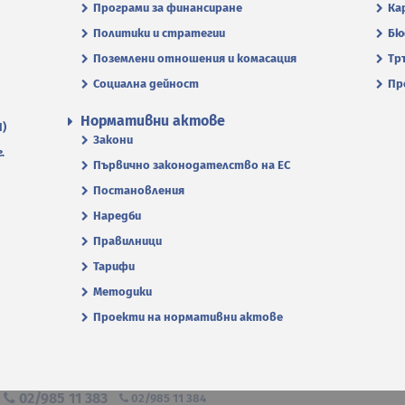
Програми за финансиране
Ка
Политики и стратегии
Бю
Поземлени отношения и комасация
Тр
Социална дейност
Пр
Нормативни актове
П)
Закони
.
Първично законодателство на ЕС
Постановления
Наредби
Правилници
Тарифи
Методики
Проекти на нормативни актове
я
02/985 11 383
02/985 11 384