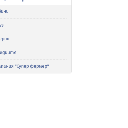
вини
ws
ерия
медиите
мпания "Супер фермер"