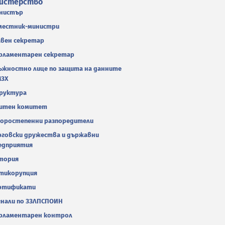
истерство
нистър
местник-министри
авен секретар
рламентарен секретар
ъжностно лице по защита на данните
МЗХ
руктура
итен комитет
оростепенни разпоредители
рговски дружества и държавни
едприятия
тория
тикорупция
ртификати
гнали по ЗЗЛПСПОИН
рламентарен контрол