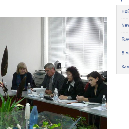
Но
Ne
Гал
В 
Ка