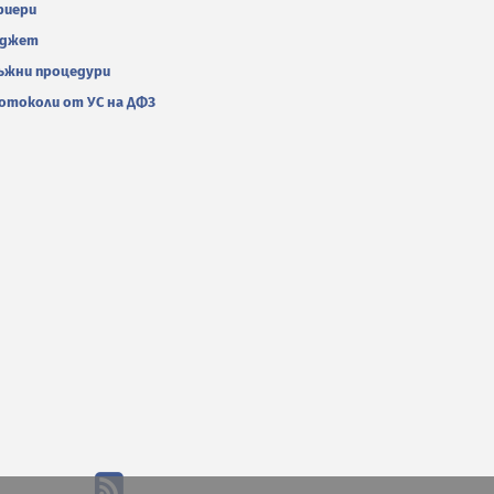
риери
джет
ъжни процедури
отоколи от УС на ДФЗ