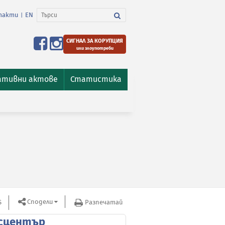
такти
EN
|
СИГНАЛ ЗА КОРУПЦИЯ
или злоупотреби
ативни актове
Статистика
Сподели
S
Разпечатай
сцентър