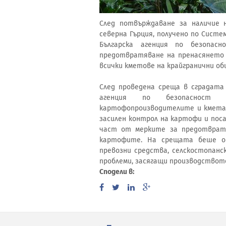
След потвърждаване за наличие 
северна Гърция, получено по Систе
Българска агенция по безопас
предотвратяване на пренасянето 
всички кметове на крайгранични об
След проведена среща в сградата
агенция по безопасност 
картофопроизводителите и кмета 
засилен контрол на картофи и поса
част от мерките за предотврат
картофите. На срещата беше о
превозни средства, селскостопанск
проблеми, засягащи производствот
Сподели в: