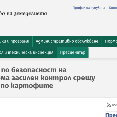
Профил на купувача
Кон
|
ки и програми
Административно обслужване
Норм
л и техническа инспекция
Пресцентър
 по безопасност на
ма засилен контрол срещу
к по картофите
RS
Пре