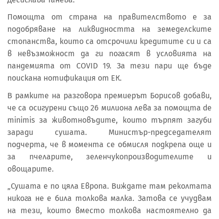
Помощта от страна на правителството е за
подобряване на ликвидността на земеделските
стопанства, които са отсрочили кредитите си и са
в невъзможност да ги погасят в условията на
пандемията от COVID 19. За тези пари ще бъде
поискана нотификация от ЕК.
В рамките на разговора премиерът Борисов добави,
че са осигурени също 26 милиона лева за помощта de
minimis за животновъдите, които търпят загуби
заради сушата. Министър-председателят
подчерта, че в момента се обмисля подкрепа още и
за пчеларите, зеленчукопроизводителите и
овощарите.
„Сушата е по цяла Европа. Виждате там реколтата
никога не е била толкова малка. Затова се учудвам
на тези, които вместо толкова настоятелно да