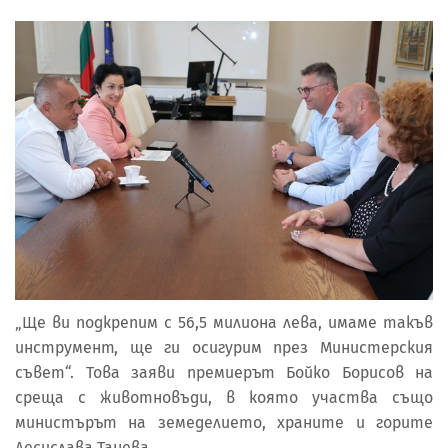
„Ще ви подкрепим с 56,5 милиона лева, имаме такъв
инструмент, ще ги осигурим през Министерския
съвет“. Това заяви премиерът Бойко Борисов на
среща с животновъди, в която участва също
министърът на земеделието, храните и горите
Десислава Танева.