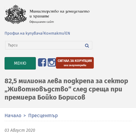
Профил на купувача
|
Контакти
|
EN
СИГНАЛ ЗА КОРУПЦИЯ
TOGGLE
МЕНЮ
или злоупотреби
NAVIGATION
82,5 милиона лева подкрепа за сектор
„Животновъдство“ след среща при
премиера Бойко Борисов
Начало
Пресцентър
03 Август 2020