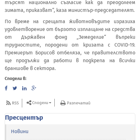
търсят национално съгласие как да преодолеем
зимата, приказват“, каза министър-председателят.
По време на срещата животновъдите изразиха
удовлетворение от бързото изплащане на средства
от Държавен фонд „Земеделие“ въпреки
трудностите, породени от кризата с COVID-19.
Премиерът Борисов отбеляза, че правителството
ще продължи да работи в подкрепа на всички
браншове в сектора.
Сподели в:
Сподели
RSS
Разпечатай
Пресцентър
Новини