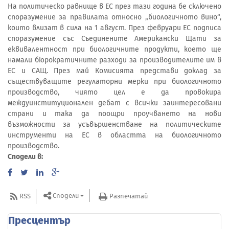
На политическо равнище в ЕС през тази година бе сключено
споразумение за правилата относно „биологичното вино“,
които влизат в сила на 1 август. През февруари ЕС подписа
споразумение със Съединените Американски Щати за
еквивалентност при биологичните продукти, което ще
намали бюрократичните разходи за производителите им в
ЕС и САЩ. През май Комисията представи доклад за
съществуващите регулаторни мерки при биологичното
производство, чиято цел е да провокира
междуинституционален дебат с всички заинтересовани
страни и така да поощри проучването на нови
възможности за усъвършенстване на политическите
инструменти на ЕС в областта на биологичното
производство.
Сподели в:
Сподели
RSS
Разпечатай
Пресцентър