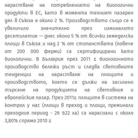
нарастване на потреблението на биологични
продукти в ЕС, като в момента техният пазарен
дял в Съюза е около 2 %. Производството също се е
увеличило значително през изминалото
десетилетие — днес около 5 % от всички земеделски
площи в Съюза и над 2 % от стопанствата (повече
от 200 000 ферми) са сертифицирани като
биологични. В България през 2011 г. биологичното
производство бележи ръст и следва световните
тенденции на нарастване на площите и
производството, което се дължи на засилено
търсене на продукцията на световния и
европейския пазар. През 2011г. площите в система на
контрол у нас (площи в преход и площи, преминали
преходния период - 26 622 ха) са нараснали с около
3,80% спрямо 2010 г.