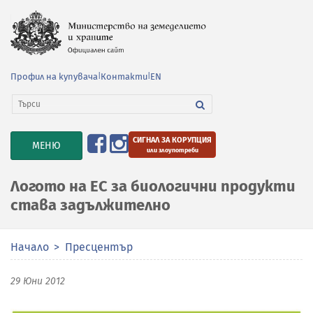
Профил на купувача
|
Контакти
|
EN
СИГНАЛ ЗА КОРУПЦИЯ
TOGGLE
МЕНЮ
или злоупотреби
NAVIGATION
Логото на ЕС за биологични продукти
става задължително
Начало
Пресцентър
29 Юни 2012