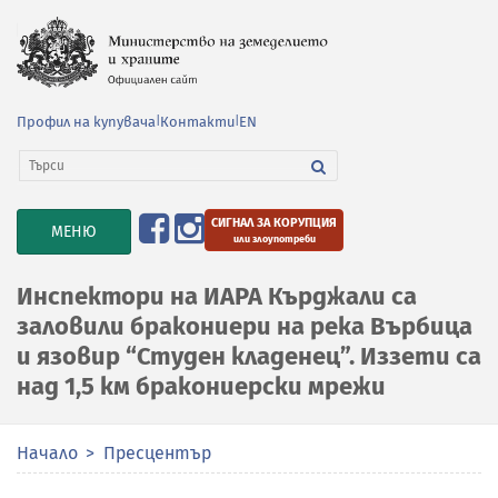
Профил на купувача
|
Контакти
|
EN
СИГНАЛ ЗА КОРУПЦИЯ
TOGGLE
МЕНЮ
или злоупотреби
NAVIGATION
Инспектори на ИАРА Кърджали са
заловили бракониери на река Върбица
и язовир “Студен кладенец”. Иззети са
над 1,5 км бракониерски мрежи
Начало
Пресцентър