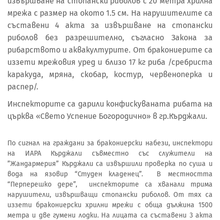
извършване на стопански риболов с 20 метра хрилна
мрежа с размер на окото 1.5 см. На нарушителите са
съставени 4 акта за извършване на стопански
риболов без разрешително, съгласно Закона за
рибарството и аквакултурите. От бракониерите са
иззети мрежовия уред и близо 17 кг риба /сребриста
каракуда, мряна, скобар, костур, червеноперка и
распер/.
Инспекторите са дарили конфискуваната рибата на
църква «Свето Успение Богородично» в гр.Кърджали.
По сигнал на граждани за бракониерски набези, инспектори
на ИАРА Кърджали съвместно със служители на
”Жандармерия” Кърджали са извършили проверка по суша и
вода на язовир “Студен кладенец”. В местността
“Перперешко дере”, инспекторите са хванали трима
нарушители, извършващи стопански риболов. От тях са
иззети бракониерски хрилни мрежи с обща дължина 1500
метра и две гумени лодки. На лицата са съставени 3 акта