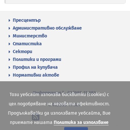
Пресцентър
Административно обслужване
Министерство
Статистика
Сектори
Политики и програми
Профил на купувача
Нормативни актове
Информация
02/985 11 383
Този уебсайт използва бисквитки (cookies) с
цел подобряване на неговата ефективност.
02/985 11 384
Продължавайки да използвате уебсайта, Вие
приемате нашата
Политика за използване