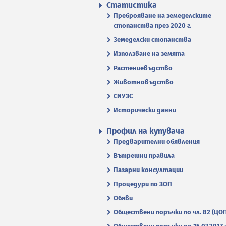
Статистика
Преброяване на земеделските
стопанства през 2020 г.
Земеделски стопанства
Използване на земята
Растениевъдство
Животновъдство
СИУЗС
Исторически данни
Профил на купувача
Предварителни обявления
Вътрешни правила
Пазарни консултации
Процедури по ЗОП
Обяви
Обществени поръчки по чл. 82 (ЦО