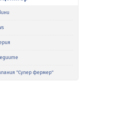
вини
ws
ерия
медиите
мпания "Супер фермер"