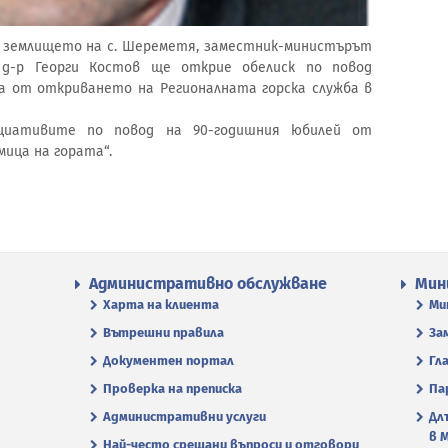
са в землището на с. Шереметя, заместник-министърът
 д-р Георги Костов ще открие обелиск по повод
а от откриването на Регионалната горска служба в
иативите по повод на 90-годишния юбилей от
ица на гората“.
Административно обслужване
Мин
Харта на клиента
Ми
Вътрешни правила
За
Документен портал
Гл
Проверка на преписка
Па
Административни услуги
Дл
в 
Най-често срещани въпроси и отговори