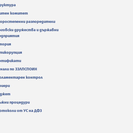
руктура
итен комитет
оростепенни разпоредители
рговски дружества и държавни
едприятия
тория
тикорупция
ртификати
гнали по ЗЗЛПСПОИН
рламентарен контрол
риери
джет
ъжни процедури
отоколи от УС на ДФЗ