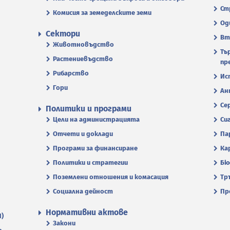
Ст
Комисия за земеделските земи
Од
Сектори
Вт
Животновъдство
Тъ
Растениевъдство
пр
Рибарство
Ис
Гори
Ан
Се
Политики и програми
Цели на администрацията
Си
Отчети и доклади
Па
Програми за финансиране
Ка
Политики и стратегии
Бю
Поземлени отношения и комасация
Тр
Социална дейност
Пр
Нормативни актове
П)
Закони