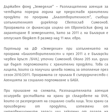
Държавен фонд „Земеделие” – Разплащателна агенция за
четвърта поредна година ще предоставя хранителни
продукти по програма „Благотворителност”, съобщи
изпълнителният директор Светослав Симеонов.
Програмата се финансира изцяло от Европейския фонд за
гарантиране в земеделието, като за 2011 г. на България е
отпуснат бюджет в размер над 11 млн. евро.
Партньор на ДФ «Земеделие» при изпълнението на
програма «Благотворителност» и през 2011 г. е Български
червен кръст /БЧК/, уточни Симеонов. Около 205 хил. души
ще бъдат подпомогнати с хранителни продукти. Това са
лицата, които са получили целева помощ за отопление през
сезон 2010/2011. Програмата се прилага в сътрудничество с
Агенцията за социално подпомагане и БАБХ.
При прилагане на схемата, Разплащателната агенция
осигурява доставката на храни до складовете на БЧК,
които се разпределят на социално слаби лица. Тези храни са
произведени от продукти, изтеглени от
интервенционните запаси или закупени от пазара на