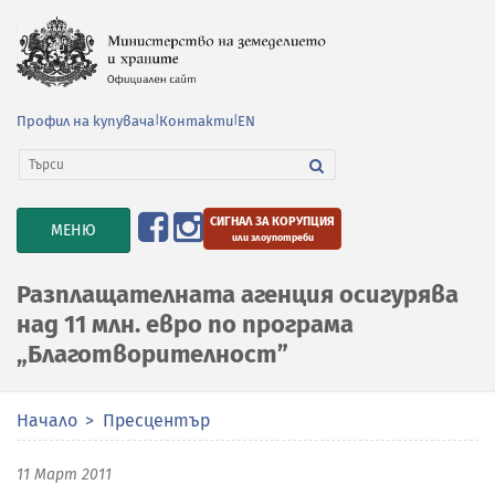
Профил на купувача
|
Контакти
|
EN
СИГНАЛ ЗА КОРУПЦИЯ
TOGGLE
МЕНЮ
или злоупотреби
NAVIGATION
Разплащателната агенция осигурява
над 11 млн. евро по програма
„Благотворителност”
Начало
Пресцентър
11 Март 2011