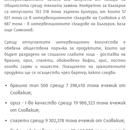
Общността срещу тяхната замяна. Конкретно за България
са отпуснати 103 318 тона зърнени култури, от които 57
631 тона са в интервенционните складове на Словакия и 45
687 тона - в интервенционните складове на България, каза
още Симеонов.
Срещу отпуснатите интервенционни количества е
обявена обществена поръчка за продуктите, които ще
бъдат раздадени на социално слабите лица - доставка на
брашно, ориз, спагети, обикновени вафли, грис, постни
лозови сарми и нишесте. Плащането на хранителните
продукти ще се осъществи чрез бартер, както следва:
брашно тип 500 срещу 7 398,410 тона ечемик от
Словакия;
ориз - І-во качество срещу 19 966,323 тона ечемик
от Словакия;
спагети срещу 9 302,378 тона ечемик от Словакия;