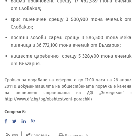
вафли обикновени срещу 17 462,989 тона ечемик
от Словакия;
грис пшеничен срещу 3 500,900 тона ечемик от
Словакия;
постни лозови сарми срещу 3 586,500 тона мека
пшеница и 36 772,100 тона ечемик от България;
нишесте царевично срещу 5 328,400 тона ечемик
от България.
Срокът за подаване на оферти е до 17:00 часа на 26 април
2011 г. Документацията на обществената поръчка е качена
на интернет страницата на ДФ „Земеделие” :
http://www.dfz.bg/bg/obshtestveni-porachki/
Сподели в:
Сподели
RSS
Разпечатай