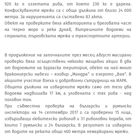
920 кг е иззетата риба, от която 230 кг е дарена.
Конфискуваните мрежи са с обща дължина от близо 24 000
метра. За нарушенията са съставени 83 акта.
Обект на проверките бяха акваторията и бреговата част
на Черно море и река Дунав, вътрешните водоеми на
страната, търговската мрежа и транспортните артерии.
В продължение на започналите през месец август масирани
проверки бяха осъществени няколко мащабни акции в два
от водоемите на Бургаска територия, обект на най-много
бракониерски набези – язовир „Мандра“ и езерото „Вая“. В
акциите участие взеха и доброволни сътрудници на ИАРА.
Общата дължина на извадените мрежи само от тези два
водоема надвишава 17 км, а уловената с тях риба - над
половин тон.
При съвместна проверка на български и румънски
инспектори на 14 септември 2017 г. са проверени 15 лица,
извършващи любителски риболов и 31 риболовни кораба, от
които 7 румънски и 24 български. В резултат са извадени
от водите на реката общо 400 метра немаркирани мрежи.