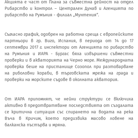
Акцията е част от Плана за съвместна дейност на отдел
Рибарство и контрол – Централен Дунав и Агенцията по
рибарство на Румъния - филиал „Мунтения“.
Съгласно график, одобрен на работна среща с европейските
партньори в гр. Виго, Испания, в периода от 14 до 17
септември 2017 г. инспектори от Агенцията по рибарство
на Румъния и ИАРА - Бургас бяха извършени съвместни
проверки и в акваторията на Черно море. Международната
проверка беше на пристанище Созопол при разтоварване
на риболовни кораби, в търговската мрежа на града и
проверки на морските съдове в околната акватория.
От ИАРА припомнят, че нейни структури се включиха
активно в предотвратяване последствията от създалата
се критична ситуация със спирането на водата на река
Въча в Кричим, което предизвика масово ловене на
балканска пъстърва и мряна.