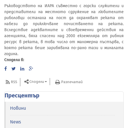
Ръководството на ИАРА съвместно с горски служители и
представители на местното сдружение на любителите
риболовци останаха на пост да охраняват реката от
набези до приключване почистването на реката.
Вследствие адекватните и своевременни действия на
агенцията, бяха спасени над 2000 екземпляра от рибния
ресурс в реката, в това число от маломерна пъстърва, с
която реката беше зарибявана по-рано тази и миналата
година.
Сподели в:
Сподели
RSS
Разпечатай
Пресцентър
Новини
News