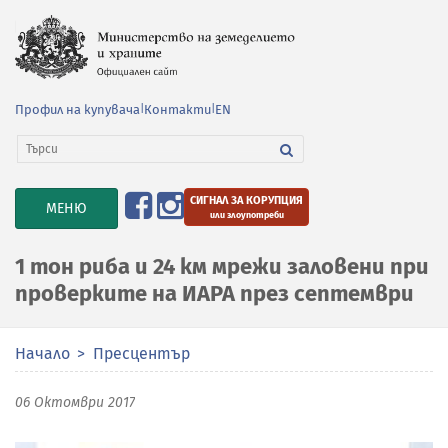
Профил на купувача
|
Контакти
|
EN
СИГНАЛ ЗА КОРУПЦИЯ
TOGGLE
МЕНЮ
или злоупотреби
NAVIGATION
1 тон риба и 24 км мрежи заловени при
проверките на ИАРА през септември
Начало
Пресцентър
06 Октомври 2017