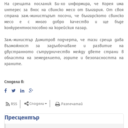
На срещата посланик Би-хо информира, че Корея има
интерес за внос на свинско месо от България. От своя
страна зам.-министърът посочи, че българското свинско
месо е с много добро качество и ще бъде
конкурентноспособно на корейския пазар.
Зам.-министър Димитров подчерта, че тази среща дава
възможност за задълбочаване и развитие на
двустранното сътрудничество между двете страни в
областта на земеделието, горите и безопасността на
храните.
Сподели в:
Сподели
RSS
Разпечатай
Пресцентър