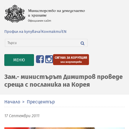
Профил на купувача
|
Контакти
|
EN
СИГНАЛ ЗА КОРУПЦИЯ
TOGGLE
МЕНЮ
или злоупотреби
NAVIGATION
Зам.- министърът Димитров проведе
среща с посланика на Корея
Начало
Пресцентър
17 Септември 2011