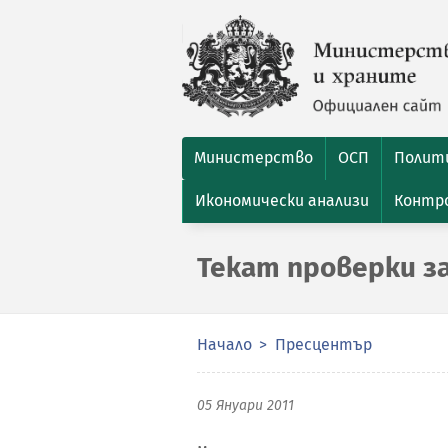
Министерство
ОСП
Полити
Икономически анализи
Контро
Текат проверки за
Начало
Пресцентър
05 Януари 2011