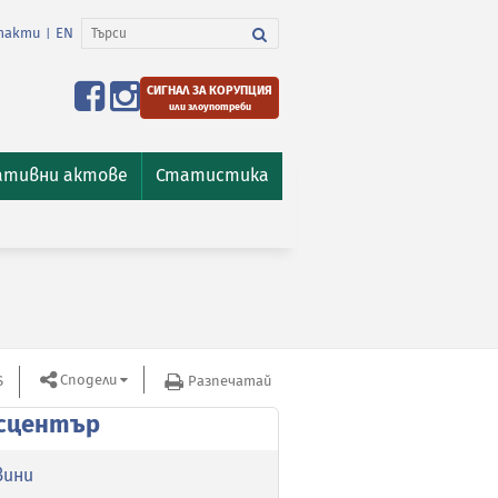
такти
EN
|
СИГНАЛ ЗА КОРУПЦИЯ
или злоупотреби
ативни актове
Статистика
Сподели
S
Разпечатай
сцентър
вини