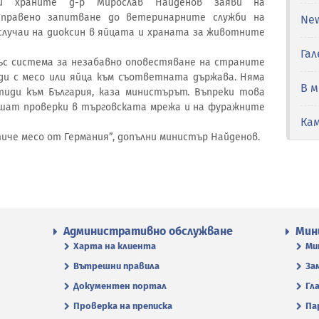
и храните д-р Мирослав Найденов заяви на
тправено запитване до ветеринарните служби на
Ne
случаи на диоксин в яйцата и храната за животните
Гал
ъс система за незабавно оповестяване на страните
иди с месо или яйца към съответната държава. Няма
В 
тиди към България, каза министърът. Въпреки това
ршат проверки в търговската мрежа и на фуражните
Ка
тиче месо от Германия”, допълни министър Найденов.
Административно обслужване
Мин
Харта на клиента
Ми
Вътрешни правила
За
Документен портал
Гл
Проверка на преписка
Па