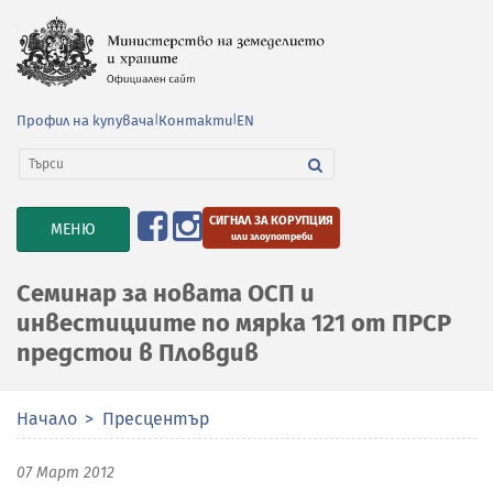
Профил на купувача
|
Контакти
|
EN
СИГНАЛ ЗА КОРУПЦИЯ
TOGGLE
МЕНЮ
или злоупотреби
NAVIGATION
Семинар за новата ОСП и
инвестициите по мярка 121 от ПРСР
предстои в Пловдив
Начало
Пресцентър
07 Март 2012