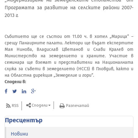
Програмата за развитие на селските райони 2007-
2013 г.
Събитието ще се състои от 11.00 ч. в хотел „Марица” –
срещу Панаирните палати. Лектори ще бъдат експертите
Мая Нинова, Владислав Цветанов и Слави Кралев от
Министерство на земеделието и храните. Участие в
семинара ще вземат и представители на Националната
служа за съвети в земеделието (НССЗ) в Пловдив, както и
на Областна дирекция „Земеделие и гори”.
Сподели в:
Сподели
RSS
Разпечатай
Пресцентър
Новини