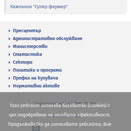
Кампания "Супер фермер"
Пресцентър
Административно обслужване
Министерство
Статистика
Сектори
Политики и програми
Профил на купувача
Нормативни актове
Информация
02/985 11 383
Този уебсайт използва бисквитки (cookies) с
цел подобряване на неговата ефективност.
02/985 11 384
Продължавайки да използвате уебсайта, Вие