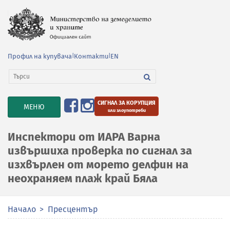
Профил на купувача
|
Контакти
|
EN
СИГНАЛ ЗА КОРУПЦИЯ
TOGGLE
МЕНЮ
или злоупотреби
NAVIGATION
Инспектори от ИАРА Варна
извършиха проверка по сигнал за
изхвърлен от морето делфин на
неохраняем плаж край Бяла
Начало
Пресцентър