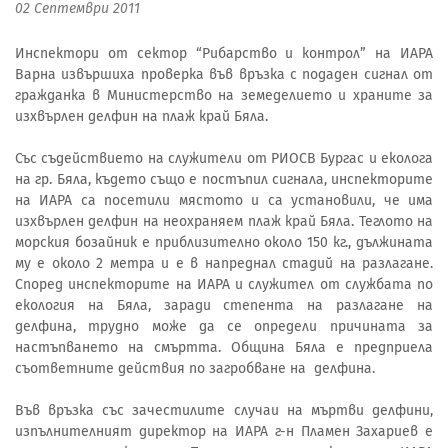
02 Септември 2011
Инспектори от сектор “Рибарство и контрол” на ИАРА
Варна извършиха проверка във връзка с подаден сигнал от
гражданка в Министерство на земеделието и храните за
изхвърлен делфин на плаж край Бяла.
Със съдействието на служители от РИОСВ Бургас и еколога
на гр. Бяла, където също е постъпил сигнала, инспекторите
на ИАРА са посетили мястото и са установили, че има
изхвърлен делфин на неохраняем плаж край Бяла. Теглото на
морския бозайник е приблизително около 150 кг., дължината
му е около 2 метра и е в напреднал стадий на разлагане.
Според инспекторите на ИАРА и служител от службата по
екология на Бяла, заради степента на разлагане на
делфина, трудно може да се определи причината за
настъпването на смъртта. Община Бяла е предприела
съответните действия по загробване на делфина.
Във връзка със зачестилите случаи на мъртви делфини,
изпълнителният директор на ИАРА г-н Пламен Захариев е