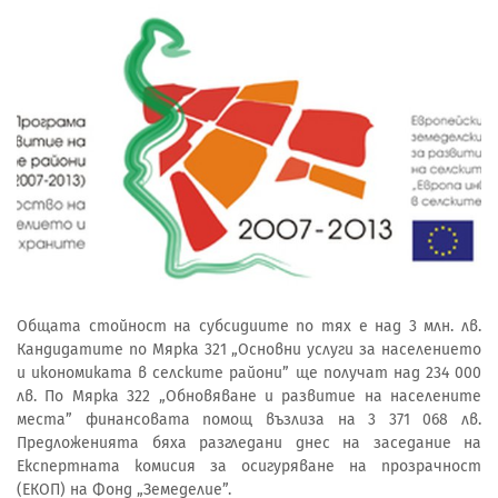
Общата стойност на субсидиите по тях е над 3 млн. лв.
Кандидатите по Мярка 321 „Основни услуги за населението
и икономиката в селските райони” ще получат над 234 000
лв. По Мярка 322 „Обновяване и развитие на населените
места” финансовата помощ възлиза на 3 371 068 лв.
Предложенията бяха разгледани днес на заседание на
Експертната комисия за осигуряване на прозрачност
(ЕКОП) на Фонд „Земеделие”.