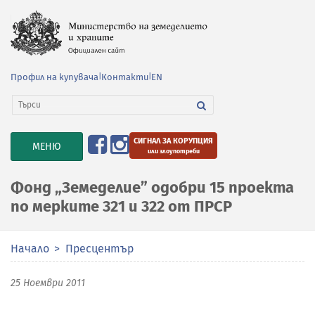
Профил на купувача
|
Контакти
|
EN
СИГНАЛ ЗА КОРУПЦИЯ
TOGGLE
МЕНЮ
или злоупотреби
NAVIGATION
Фонд „Земеделие” одобри 15 проекта
по мерките 321 и 322 от ПРСР
Начало
Пресцентър
25 Ноември 2011