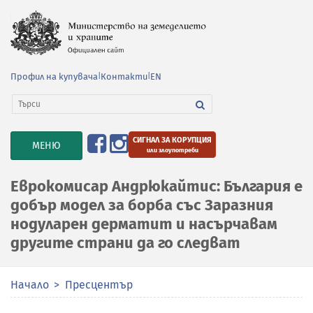
Профил на купувача
|
Контакти
|
EN
СИГНАЛ ЗА КОРУПЦИЯ
TOGGLE
МЕНЮ
или злоупотреби
NAVIGATION
Еврокомисар Андрюкайтис: България е
добър модел за борба със Заразния
нодуларен дерматит и насърчавам
другите страни да го следват
Начало
Пресцентър