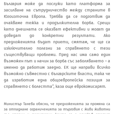
България може да послужи като платформа за
засилване на сътрудничество между страните в
Югоизточна Европа. Трябва да се подготвим да
очакваме тежка и продължителна борба. Срещи
като днешната се оказват ефективни и могат да
доведат до конкретни резултати. Ако
предложенията бъдат приети, смятам, че ще са
изключително полезни за справянето с тези
съществуващи проблеми. Пред нас има само един
възможен път и начин за борба със заболяването – а
именно да работим заедно. ЕК ще направи всичко
възможно съвместно с българските власти, така че
да изработим една общоевропейска позиция за
справянето с болестта“, каза още еврокомисарят.
Министър Танева обясни, че предложенията за промяна са
за отпаднане ограниченията за търговия с живи животни