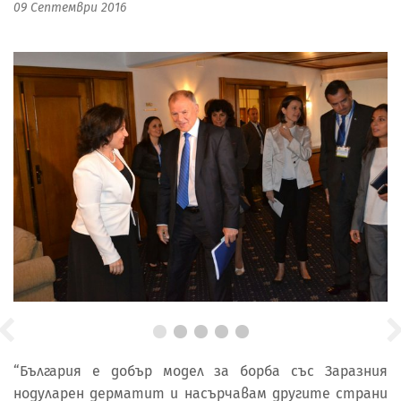
09 Септември 2016
“България е добър модел за борба със Заразния
нодуларен дерматит и насърчавам другите страни