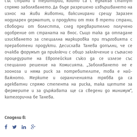
със страни и територии, които са с еднакъв статут
спрямо заболяването. Да бъде разрешено извършването на
износ на живи животни, ваксинирани срещу Заразен
нодуларен дерматит, и продукти от тях в трети страни,
свободни от болестта, след предварително получено
одобрение от страната на внос. Също така да отпадане
изискването за специална маркировка при търговията с
преработени продукти. Десислава Танева допълни, че се
очаква форумът да приключи с общо заключение и съгласно
процедурите на Европейския съюз да се излезе със
специално решение на Комисията. „Заболяването не е
зооноза и няма риск за потребителите, това е най-
важното. Мерките и ограниченията трябва да са
адекватни спрямо степента на риска, така щетите за
фермерите и за държавата ще са сведени до минимум“,
категорична бе Танева.
Сподели в: