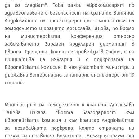
да го следват”. Това заяви еврокомисарят по
здравеопазване и безопасност на храните Витянис
Андрюкайтис на пресконференция с министъра на
земеделието и храните Десислава Танева, по време
на министерската конференция относно
заболяването Заразен нодуларен дерматит в
Европа. Срещата, която се провежда в София, е по
инициатива на България и с подкрепата на
Европейската комисия. В нея участват министри и
държавни ветеринарни санитарни инспектори от 19
страни.
Министърът на земеделието и храните Десислава
Танева изказа своята благодарност към
Европейската комисия и към комисар Андрюкайтис
за незабавната подкрепа, която страната ни
получи за справяне с болестта. „България получи от