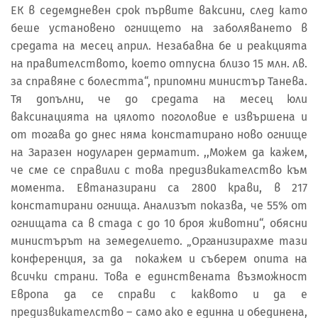
ЕК в седемдневен срок първите ваксини, след като
беше установено огнището на заболяването в
средата на месец април. Незабавна бе и реакцията
на правителството, което отпусна близо 15 млн. лв.
за справяне с болестта“, припомни министър Танева.
Тя допълни, че до средата на месец юли
ваксинацията на цялото поголовие е извършена и
от тогава до днес няма констатирано ново огнище
на Заразен нодуларен дерматит. ,,Можем да кажем,
че сме се справили с това предизвикателство към
момента. Евтаназирани са 2800 крави, в 217
констатирани огнища. Анализът показва, че 55% от
огнищата са в стада с до 10 броя животни“, обясни
министърът на земеделието. „Организирахме тази
конференция, за да покажем и съберем опита на
всички страни. Това е единствената възможност
Европа да се справи с каквото и да е
предизвикателство – само ако е единна и обединена,