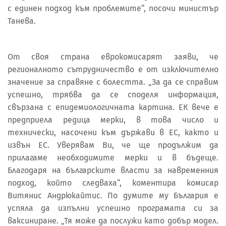
с единен подход към проблемите“, посочи министър
Танева.
От своя страна еврокомисарят заяви, че
регионалното сътрудничество е от изключително
значение за справяне с болестта. „За да се справим
успешно, трябва да се споделя информация,
свързана с епидемиологичната картина. ЕК вече е
предприела редица мерки, в това число и
технически, насочени към държави в ЕС, както и
извън ЕС. Уверявам Ви, че ще продължим да
прилагаме необходимите мерки и в бъдеще.
Благодаря на българските власти за навременния
подход, който следваха“, коментира комисар
Витянис Андрюкайтис. По думите му България е
успяла да изпълни успешно програмата си за
ваксиниране. „Тя може да послужи като добър модел.