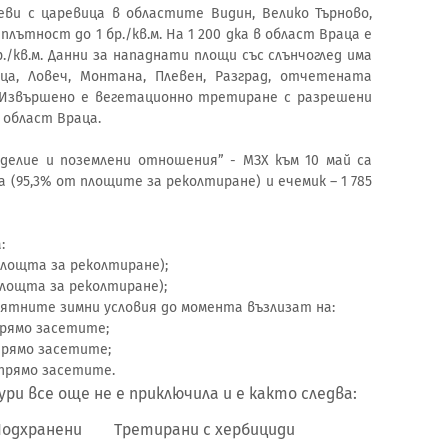
еви с царевица в областите Видин, Велико Търново,
плътност до 1 бр./кв.м. На 1 200 дка в област Враца е
/кв.м. Данни за нападнати площи със слънчоглед има
ца, Ловеч, Монтана, Плевен, Разград, отчетената
. Извършено е вегетационно третиране с разрешени
 област Враца.
еделие и поземлени отношения” - МЗХ към 10 май са
а (95,3% от площите за реколтиране) и ечемик – 1 785
:
т площта за реколтиране);
 площта за реколтиране);
ятните зимни условия до момента възлизат на:
рямо засетите;
рямо засетите;
прямо засетите.
и все още не е приключила и е както следва:
ени Третирани с хербициди