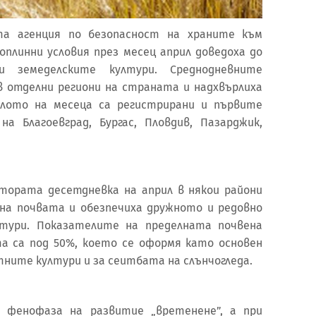
та агенция по безопасност на храните към
топлинни условия през месец април доведоха до
и земеделските култури. Среднодневните
в отделни региони на страната и надхвърлиха
алото на месеца са регистрирани и първите
а Благоевград, Бургас, Пловдив, Пазарджик,
тората десетдневка на април в някои райони
на почвата и обезпечиха дружното и редовно
лтури. Показателите на пределната почвена
а са под 50%, което се оформя като основен
ните култури и за сеитбата на слънчогледа.
 фенофаза на развитие „вретенене”, а при