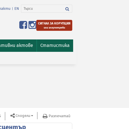
такти
EN
|
СИГНАЛ ЗА КОРУПЦИЯ
или злоупотреби
ативни актове
Статистика
Сподели
S
Разпечатай
сцентър