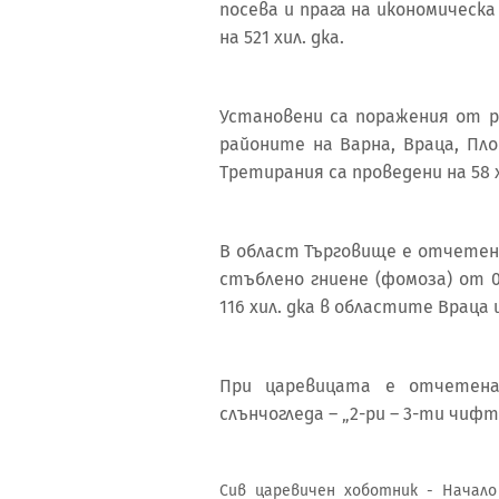
посева и прага на икономическ
на 521 хил. дка.
Установени са поражения от р
районите на Варна, Враца, Пло
Третирания са проведени на 58 х
В област Търговище е отчетен
стъблено гниене (фомоза) от 
116 хил. дка в областите Враца 
При царевицата е отчетена 
слънчогледа – „2-ри – 3-ти чиф
Сив царевичен хоботник - Начал