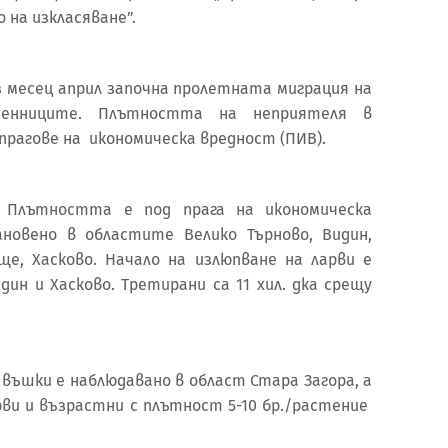
 на изкласяване”.
з месец април започна пролетната миграция на
енниците. Плътността на неприятеля в
рагове на икономическа вредност (ПИВ).
 Плътността е под прага на икономическа
ановено в областите Велико Търново, Видин,
ище, Хасково. Начало на излюпване на ларви е
ин и Хасково. Третирани са 11 хил. дка срещу
 въшки е наблюдавано в област Стара Загора, а
рви и възрастни с плътност 5-10 бр./растение