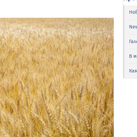
Но
Ne
Гал
В 
Ка