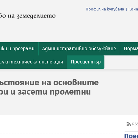
Профил на купувача
Кон
|
ки и програми
Административно обслужване
Норм
л и техническа инспекция
Пресцентър
ъстояние на основните
ри и засети пролетни
RS
Пре