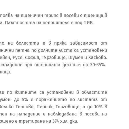
 поява на пшеничен трипс в посеви с пшеница в
а. Плътността на неприятеля е под ПИВ.
то на болестта е в пряка зависимост от
инични петна по долните листа са установени
евен, Русе, София, Търговище, Шумен и Хасково.
нападение при пшеницата достига до 30-35%.
ница.
зи по житните са установени в областите
 Шумен. До 5% е поражението по листата от
лико Търново, Перник, Търговище, а до 10% в
пен на нападение е наблюдавана в посеви на
шено е третиране на 374 хил. дка.