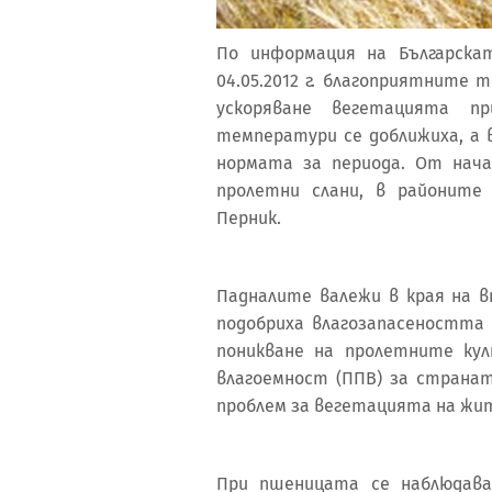
По информация на Българска
04.05.2012 г. благоприятните 
ускоряване вегетацията пр
температури се доближиха, а 
нормата за периода. От нач
пролетни слани, в районите н
Перник.
Падналите валежи в края на в
подобриха влагозапасеността 
поникване на пролетните ку
влагоемност (ППВ) за странат
проблем за вегетацията на жит
При пшеницата се наблюдава