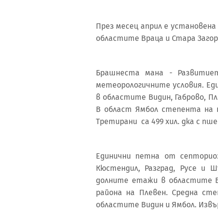
През месец април е установена
областите Враца и Стара Загор
Брашнеста мана - Развитие
метеорологичните условия. Ед
в областите Видин, Габрово, Пл
В област Ямбол степента на 
Третирани са 499 хил. дка с пше
Единични петна от септорио
Кюстендил, Разград, Русе и
долните етажи в областите Ве
района на Плевен. Средна сте
областите Видин и Ямбол. Извър