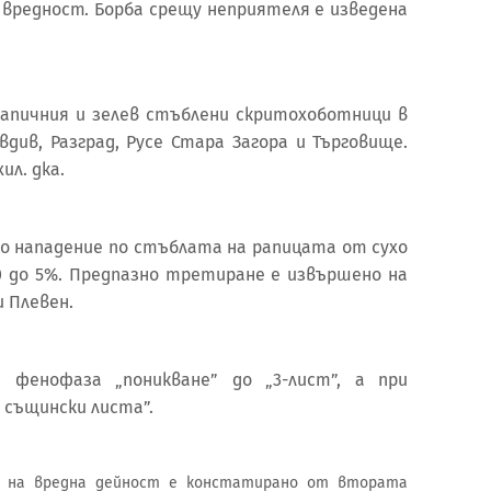
а вредност. Борба срещу неприятеля е изведена
апичния и зелев стъблени скритохоботници в
вдив, Разград, Русе Стара Загора и Търговище.
ил. дка.
о нападение по стъблата на рапицата от сухо
0 до 5%. Предпазно третиране е извършено на
и Плевен.
фенофаза „поникване” до „3-лист”, а при
т същински листа”.
о на вредна дейност е констатирано от втората