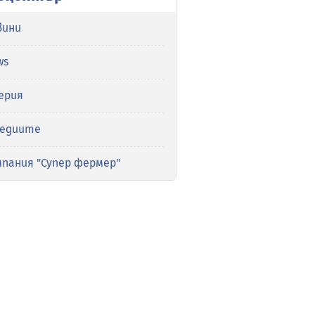
вини
ws
ерия
медиите
мпания "Супер фермер"