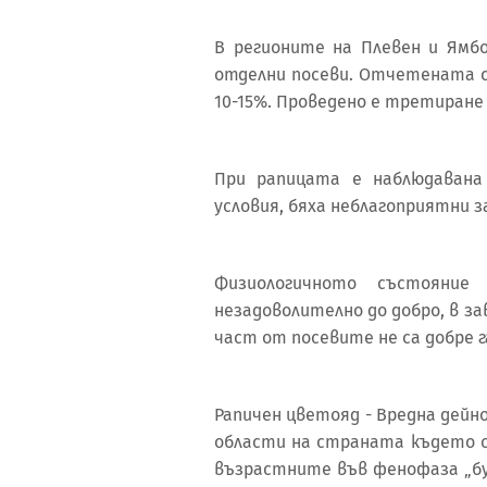
В регионите на Плевен и Ямб
отделни посеви. Отчетената с
10-15%. Проведено е третиране н
При рапицата е наблюдавана
условия, бяха неблагоприятни 
Физиологичното състояни
незадоволително до добро, в з
част от посевите не са добре г
Рапичен цветояд - Вредна дей
области на страната където с
възрастните във фенофаза „бу