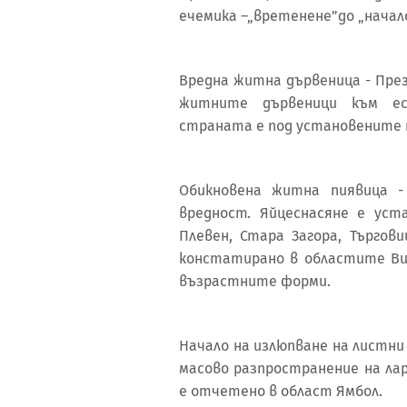
ечемика –„вретенене”до „начало
Вредна житна дървеница - Пре
житните дървеници към ес
страната е под установените п
Обикновена житна пиявица -
вредност. Яйцеснасяне е уст
Плевен, Стара Загора, Търгов
констатирано в областите Вид
възрастните форми.
Начало на излюпване на листни
масово разпространение на ла
е отчетено в област Ямбол.