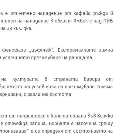
ол е отчетено нападение от кафява ръжда в
тепен на нападение в област Ямбол е над ПИВ
а 38 хил. дка.
 фенофаза „цъфтеж”. Екстремалните зимни
за успешното презимуване на рапицата.
е на културата в страната варира от
ависимост от условията на презимуване. Голяма
арнирани, с различна гъстота.
ност от неприятеля е констатирана във всички
е отглежда рапица. Борбата е насочена срещу
тонизация” и се определя от състоянието на