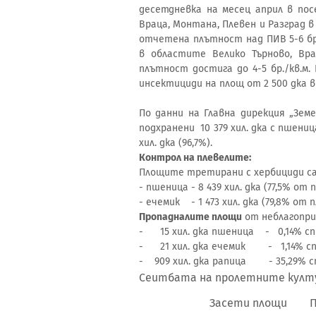
десетдневка на месец април в пос
Враца, Монтана, Плевен и Разград в 
отчетена плътност над ПИВ 5-6 бр.
в областите Велико Търново, Вра
плътност достига до 4-5 бр./кв.м
инсектициди на площ от 2 500 дка в
По данни на Главна дирекция „Зем
подхранени 10 379 хил. дка с пшениц
хил. дка (96,7%).
Контрол на плевелите:
Площите третирани с хербициди са
- пшеница - 8 439 хил. дка (77,5% о
- ечемик - 1 473 хил. дка (79,8% от
Пропадналите площи
от неблагопри
- 15 хил. дка пшеница - 0,14% сп
- 21 хил. дка ечемик - 1,14% сп
- 909 хил. дка рапица - 35,29% с
Сеитбата на пролетните култур
Засети площи Подхран