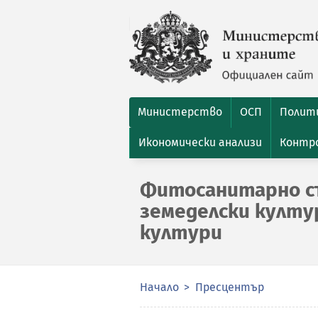
Министерство
ОСП
Полити
Икономически анализи
Контро
Фитосанитарно с
земеделски култу
култури
Начало
Пресцентър