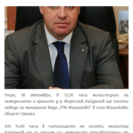
Утре, 18 октомври, в 13.30 часа министърът на
земеделието и храните д-р Мирослав Найденов ще посети
завода за минерална вода „ТПК Михалково” в село Михалково,
област Смолян.
От 14.00 часа в читалището на селото, министър
Найденов ще се срещне със земеделски производители от