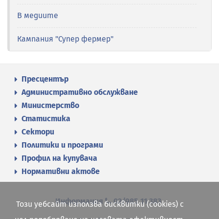
В медиите
Кампания "Супер фермер"
Пресцентър
Административно обслужване
Министерство
Статистика
Сектори
Политики и програми
Профил на купувача
Нормативни актове
Информация
02/985 11 383
Този уебсайт използва бисквитки (cookies) с