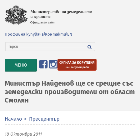
Профил на купувача
|
Контакти
|
EN
СИГНАЛ ЗА КОРУПЦИЯ
TOGGLE
МЕНЮ
или злоупотреби
NAVIGATION
Министър Найденов ще се срещне със
земеделски производители от област
Смолян
Начало
Пресцентър
18 Октомври 2011