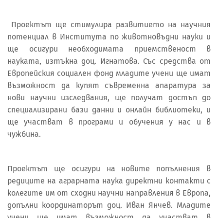
Проектът ще стимулира развитието на научния
потенциал в Института по животновъдни науки и
ще осигури необходимата приемственост в
науката, изтъкна доц. Игнатова. Със средства от
Европейския социален фонд младите учени ще имат
възможност да купят съвременна апаратура за
нови научни изследвания, ще получат достъп до
специализирани бази данни и онлайн библиотеки, и
ще участват в програми и обучения у нас и в
чужбина.
Проектът ще осигури на новите попълнения в
редиците на аграрната наука директни контакти с
колегите им от сходни научни направления в Европа,
допълни координаторът доц. Иван Янчев. Младите
учени ще имат възможност да участват в