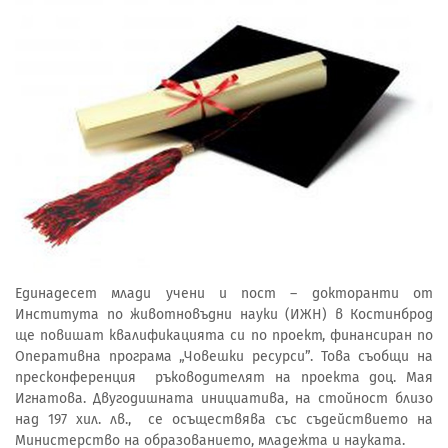
Единадесет млади учени и пост – докторанти от
Института по животновъдни науки (ИЖН) в Костинброд
ще повишат квалификацията си по проект, финансиран по
Оперативна програма „Човешки ресурси”. Това съобщи на
пресконференция ръководителят на проекта доц. Мая
Игнатова. Двугодишната инициатива, на стойност близо
над 197 хил. лв., се осъществява със съдействието на
Министерство на образованието, младежта и науката.