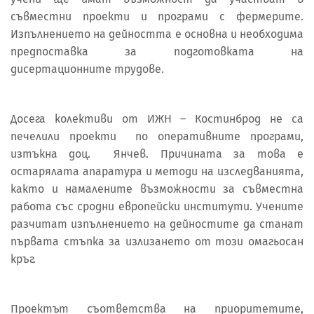
съвместни проекти и програми с фермерите.
Изпълнението на дейността е основна и необходима
предпоставка за подготовката на
дисертационните трудове.
Досега колективи от ИЖН – Костинброд не са
печелили проекти по оперативните програми,
изтъкна доц. Янчев. Причината за това е
остарялата апаратура и методи на изследванията,
както и намалените възможности за съвместна
работа със сродни европейски институти. Учените
разчитат изпълнението на дейностите да станат
първата стъпка за излизането от този омагьосан
кръг.
Проектът съответства на приоритетите,