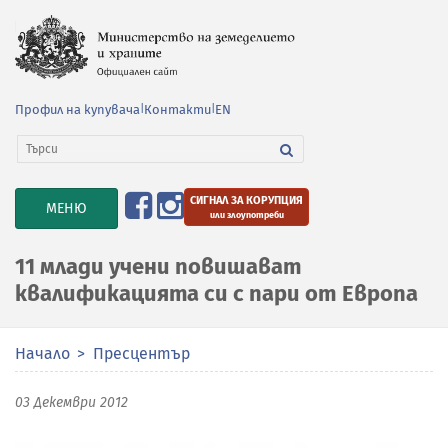
Профил на купувача
|
Контакти
|
EN
СИГНАЛ ЗА КОРУПЦИЯ
TOGGLE
МЕНЮ
или злоупотреби
NAVIGATION
11 млади учени повишават
квалификацията си с пари от Европа
Начало
Пресцентър
03 Декември 2012