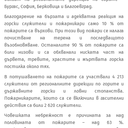
Бургас, София, Берковица и Благоевград.
Благодарение на бързата и адекватна реакция на
горски служители и пожарникари само 10 % от
пожарите са върхови. При този вид пожари се налага
почистване на терена и последващото
възобновяване. Останалите 90 % от пожарите са
били низови и са обхванали ниската част на
дървета, тревите, храстите и мъртвата горска
постилка около тях.
В потушаването на пожарите са участвали 4 213
служители от регионалните дирекции по горите и
държавните горски и ловни стопанства.
Пожарникарите, които са се включили в гасителни
действия са били 2 620 служители.
Човешката небрежност е причината за над
половината от пожарите – над 63 %.