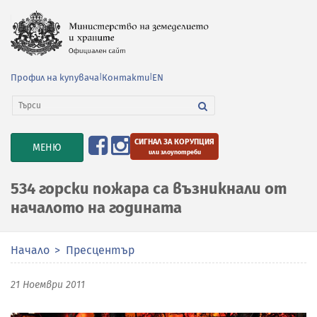
Профил на купувача
|
Контакти
|
EN
СИГНАЛ ЗА КОРУПЦИЯ
TOGGLE
МЕНЮ
или злоупотреби
NAVIGATION
534 горски пожара са възникнали от
началото на годината
Начало
Пресцентър
21 Ноември 2011