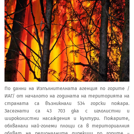
По данни на Изпълнителната агенция по горите /
ИАГ/ от началото на годината на територията на
страната са възникнали 534 горски пожара.
Засегнати са 43 703 дка с иглолистни и
широколистни насаждения и култури. Пожарите,
обхванали най-големи площи са в териториалния
обхват на регионалните дирекции по горите –