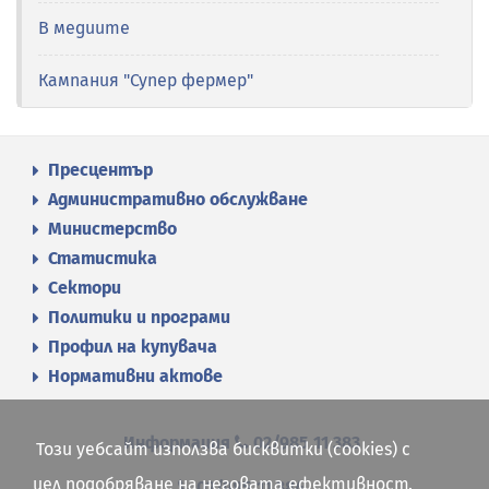
В медиите
Кампания "Супер фермер"
Пресцентър
Административно обслужване
Министерство
Статистика
Сектори
Политики и програми
Профил на купувача
Нормативни актове
Информация
02/985 11 383
Този уебсайт използва бисквитки (cookies) с
цел подобряване на неговата ефективност.
02/985 11 384