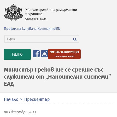
Профил на купувача
|
Контакти
|
EN
СИГНАЛ ЗА КОРУПЦИЯ
TOGGLE
МЕНЮ
или злоупотреби
NAVIGATION
Министър Греков ще се срещне със
служители от „Напоителни системи”
ЕАД
Начало
Пресцентър
08 Октомври 2013