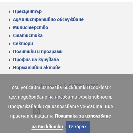
Пресцентър
Административно обслужване
Министерство
Статистика
Сектори
Политики и програми
Профил на купувача
Нормативни актове
Информация
02/985 11 383
Този уебсайт използва бисквитки (cookies) с
цел подобряване на неговата ефективност.
02/985 11 384
Продължавайки да използвате уебсайта, Вие
приемате нашата
Политика за използване
Карта на сайта
на бисквитки
Разбрах