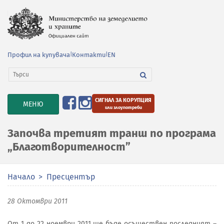
Профил на купувача
|
Контакти
|
EN
СИГНАЛ ЗА КОРУПЦИЯ
TOGGLE
МЕНЮ
или злоупотреби
NAVIGATION
Започва третият транш по програма
„Благотворителност”
Начало
Пресцентър
28 Октомври 2011
От 1 до 22 ноември 2011 ще бъде осъществен последният –