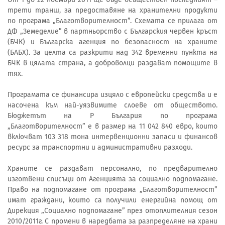
трети транш, за предоставяне на хранителни продукти
по програма „Благотворителност”. Схемата се прилага от
ДФ „Земеделие” в партньорство с Българския червен кръст
(БЧК) и Българска агенция по безопасност на храните
(БАБХ). За целта са разкрити над 342 временни пункта на
БЧК в цялата страна, a доброволци раздават помощите в
тях.
Програмата се финансира изцяло с европейски средства и е
насочена към най-уязвимите слоеве от обществото.
Бюджетът на Р България по програма
„Благотворителност” е в размер на 11 042 840 евро, които
включват 103 318 тона интервенционни запаси и финансов
ресурс за транспортни и административни разходи.
Храните се раздават персонално, по предварително
изготвени списъци от Агенцията за социално подпомагане.
Право на подпомагане от програма „Благотворителност”
имат граждани, които са получили енергийна помощ от
Дирекция „Социално подпомагане” през отоплителния сезон
2010/2011г. С промени в наредбата за разпределяне на храни