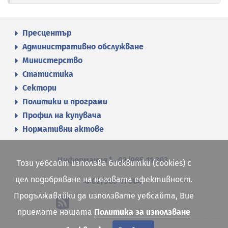
Пресцентър
Административно обслужване
Министерство
Статистика
Сектори
Политики и програми
Профил на купувача
Нормативни актове
Информация
02/985 11 383
Този уебсайт използва бисквитки (cookies) с
цел подобряване на неговата ефективност.
02/985 11 384
Продължавайки да използвате уебсайта, Вие
приемате нашата
Политика за използване