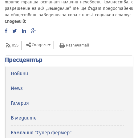
трите транша останат налични неусвоени количества, с
разрешение на ДФ „Земеделие” те ще бъдат предоставени
на обществени заведения за хора с нисък социален статус.
Сподели в:
Сподели
RSS
Разпечатай
Пресцентър
Новини
News
Галерия
В медиите
Кампания "Супер фермер"