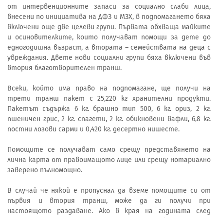
от интервенционните запаси за социално слаби лица,
внесени по инициатива на ДФЗ и МЗХ, в подпомагането бяха
включени още две целеви групи. Първата обхваща майките
и осиновителките, които получават помощи за дете до
едногодишна възраст, а втората – семействата на деца с
увреждания. Двете нови социални групи бяха включени във
втория благотворителен транш.
Всеки, който има право на подпомагане, ще получи на
трети транш пакет с 25,220 кг хранителни продукти.
Пакетът съдържа 6 кг. брашно тип 500, 6 кг. ориз, 2 кг.
пшеничен грис, 2 кг. спагети, 2 кг. обикновени вафли, 6,8 кг.
постни лозови сарми и 0,420 кг. десертно нишесте.
Помощите се получават само срещу представянето на
лична карта от правоимащото лице или срещу нотариално
заверено пълномощно.
В случай че някой е пропуснал да вземе помощите си от
първия и втория транш, може да ги получи при
настоящото раздаване. Ако в края на годината след