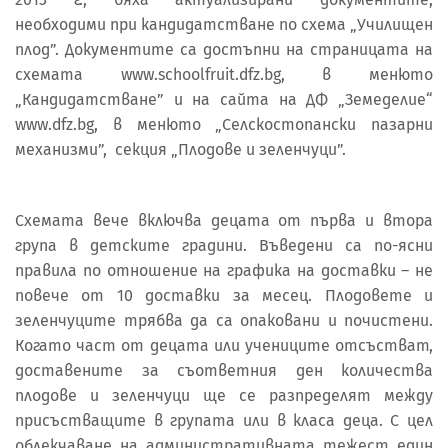
необходими при кандидатстване по схема „Училищен
плод”. Документите са достъпни на страницата на
схемата www.schoolfruit.dfz.bg, в менюто
„Кандидатстване” и на сайта на ДФ „Земеделие“
www.dfz.bg, в менюто „Селскостопански пазарни
механизми”, секция „Плодове и зеленчуци”.
Схемата вече включва децата от първа и втора
група в детските градини. Въведени са по-ясни
правила по отношение на графика на доставки – не
повече от 10 доставки за месец. Плодовете и
зеленчуците трябва да са опаковани и почистени.
Когато част от децата или учениците отсъстват,
доставените за съответния ден количества
плодове и зеленчуци ще се разпределят между
присъстващите в групата или в класа деца. С цел
облекчаване на административната тежест един