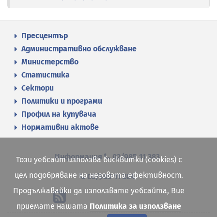
Пресцентър
Административно обслужване
Министерство
Статистика
Сектори
Политики и програми
Профил на купувача
Нормативни актове
Информация
02/985 11 383
Този уебсайт използва бисквитки (cookies) с
цел подобряване на неговата ефективност.
02/985 11 384
Продължавайки да използвате уебсайта, Вие
приемате нашата
Политика за използване