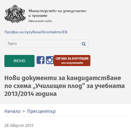
Профил на купувача
|
Контакти
|
EN
СИГНАЛ ЗА КОРУПЦИЯ
TOGGLE
МЕНЮ
или злоупотреби
NAVIGATION
Нови документи за кандидатстване
по схема „Училищен плод” за учебната
2013/2014 година
Начало
Пресцентър
28 Август 2013