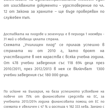
от изискваните документи – удостоверение по чл.
12 от Закона за храните – ще бъде проверяван по
служебен път.
Доставката на плодове и зеленчуци е в периода 1 ноември -
31 май и обхваща цялата страна.
Схемата „Училищен плод” се прилага успешно в
страната ни от 2010 г., като броят на
участващите в нея нараства с всяка учебна година.
От 478 учебни заведения със 118 694 деца през
2010/2011, през 2012/2013 в нея се включват 1300
учебни заведения със 180 000 деца.
По искане на България, на база успешното усвояване на
повече от 75% от финансовите средства на ЕС, за
учебната 2013/2014 година финансовата помощ от ЕС по
схемата е увеличен с 47 % и достига 4 162 333 лева. Заедно с