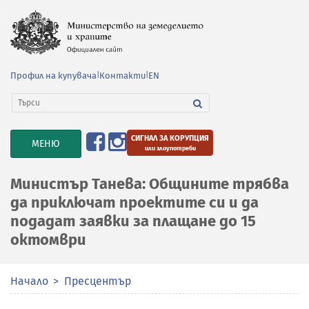
Профил на купувача
|
Контакти
|
EN
СИГНАЛ ЗА КОРУПЦИЯ
TOGGLE
МЕНЮ
или злоупотреби
NAVIGATION
Министър Танева: Общините трябва
да приключат проектите си и да
подадат заявки за плащане до 15
октомври
Начало
Пресцентър