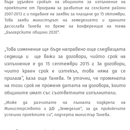
бъде удължен срокът на общините за изпълнение на
проектите от Програма за развитие на селските райони
2007-2013 г. и подаване на заявки за плащане до 15 октомври.
Това заяви министърът на земеделието и храните
Десислава Танева по време на конференция на тема
„Българските общини 2020“.
„Това изменение ще бъде направено още следващата
седмица и ще важи за договори, чийто срок на
изпълнение е до 15 септември 2015 г. За договори,
чиито краен срок е изтекъл, това няма да се
прилага“, каза още Танева. Тя уточни, че промяната
на този срок не променя датата на договора, които
общините имат със съответните изпълнители.
„Може да разчитате на пълната подкрепа на
Министерството и ДФ „Земеделие“, за да приключите
успешно проектите си“, подчерта министър Танева.