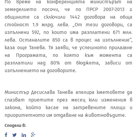
По време на конференцията министърът на
земеделието посочи, че по ПРСР 2007-2013 г.
общините са сключили 1442 договора на обща
стойност 1.9 млрд. лева. „От тези договори, са
изпълнени 592, по които има разплатени 671 млн.
лева. Останалите 850 са в процес на изпълнение“,
каза още Танева. Тя заяви, че успешното прилагане
на Програмата, по която към момента са
разплатили над 80% от бюджета, зависи от
изпълнението на договорите.
Министър Десислава Танева апелира кметовете да
спазват приетите през месец юли изменения в
закона, който касае на затревените площи и
приоритетното им отдаване на животновъдите.
Сподели в: