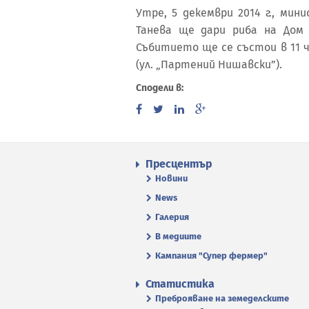
Утре, 5 декември 2014 г., ми
Танева ще дари риба на Дом 
Събитието ще се състои в 11 час
(ул. „Партений Нишавски”).
Сподели в:
Пресцентър
Новини
News
Галерия
В медиите
Кампания "Супер фермер"
Статистика
Преброяване на земеделските