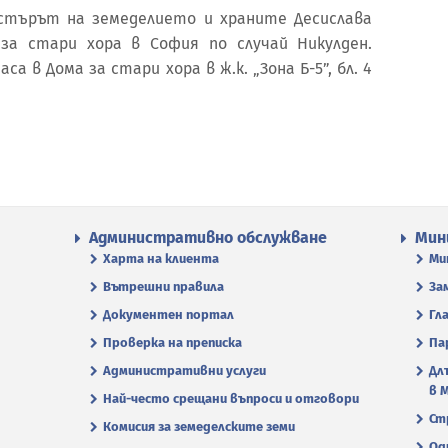
нистърът на земеделието и храните Десислава
за стари хора в София по случай Никулден.
а в Дома за стари хора в ж.к. „Зона Б-5”, бл. 4
Административно обслужване
Мин
Харта на клиента
Ми
Вътрешни правила
За
Документен портал
Гл
Проверка на преписка
Па
Административни услуги
Дл
в 
Най-често срещани въпроси и отговори
Ст
Комисия за земеделските земи
Од