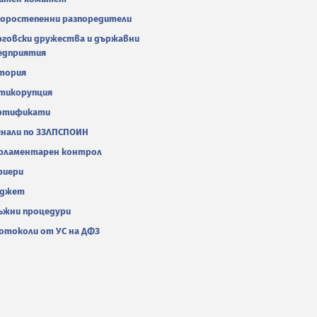
оростепенни разпоредители
рговски дружества и държавни
едприятия
тория
тикорупция
ртификати
гнали по ЗЗЛПСПОИН
рламентарен контрол
риери
джет
ъжни процедури
отоколи от УС на ДФЗ