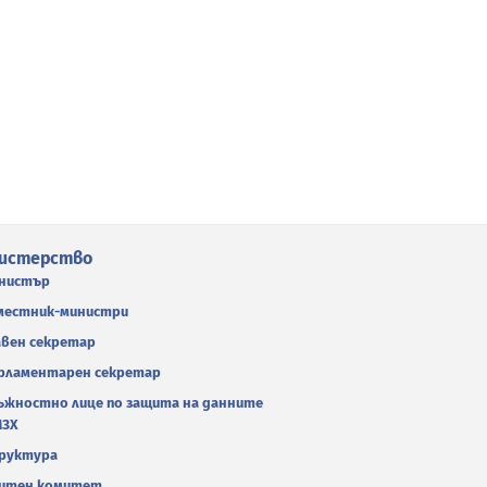
истерство
нистър
местник-министри
авен секретар
рламентарен секретар
ъжностно лице по защита на данните
МЗХ
руктура
итен комитет