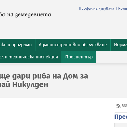
Профил на купувача
Кон
|
ки и програми
Административно обслужване
Норм
л и техническа инспекция
Пресцентър
ще дари риба на Дом за
чай Никулден
RS
Пре