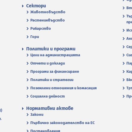
Сектори
Вт
Животновъдство
Тъ
Растениевъдство
пр
Рибарство
Ис
Гори
Ан
Се
Политики и програми
Цели на администрацията
Си
Отчети и доклади
Па
Програми за финансиране
Ка
Политики и стратегии
Бю
Поземлени отношения и комасация
Тр
Социална дейност
Пр
Нормативни актове
П)
Закони
.
Първично законодателство на ЕС
Постановления