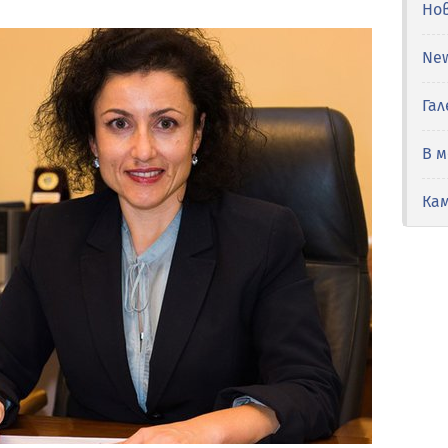
Но
Ne
Гал
В 
Ка