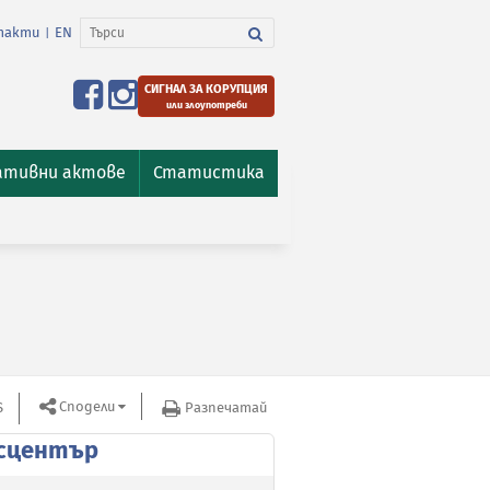
такти
EN
|
СИГНАЛ ЗА КОРУПЦИЯ
или злоупотреби
ативни актове
Статистика
Сподели
S
Разпечатай
сцентър