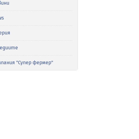
вини
ws
ерия
медиите
мпания "Супер фермер"