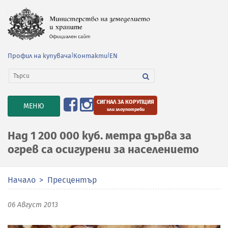
Профил на купувача
|
Контакти
|
EN
СИГНАЛ ЗА КОРУПЦИЯ
TOGGLE
МЕНЮ
или злоупотреби
NAVIGATION
Над 1 200 000 куб. метра дърва за
огрев са осигурени за населението
Начало
Пресцентър
06 Август 2013