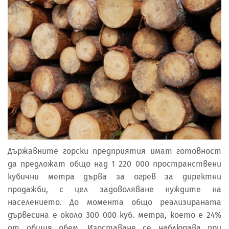
Държавните горски предприятия имат готовност
да предложат общо над 1 220 000 пространствени
кубични метра дърва за огрев за директни
продажби, с цел задоволяване нуждите на
населението. До момента общо реализираната
дървесина е около 300 000 куб. метра, което е 24%
от общия обем. Изоставане се наблюдава при