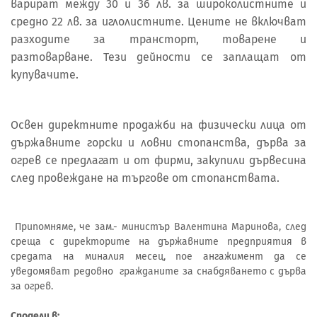
варират между 30 и 36 лв. за широколистните и
средно 22 лв. за иглолистните. Цените не включват
разходите за трансторт, товарене и
разтоварване. Тези дейности се заплащат от
купувачите.
Освен директните продажби на физически лица от
държавните горски и ловни стопанства, дърва за
огрев се предлагат и от фирми, закупили дървесина
след провеждане на търгове от стопанствата.
Припомняме, че зам.- министър Валентина Маринова, след
среща с директорите на държавните предприятия в
средата на миналия месец, пое ангажимент да се
уведомяват редовно гражданите за снабдяването с дърва
за огрев.
Сподели в: