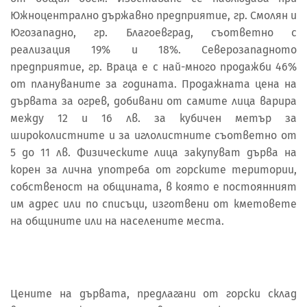
Южноцентрално държавно предприятие, гр. Смолян и
Югозападно, гр. Благоевград, съответно с
реализация 19% и 18%. Северозападното
предприятие, гр. Враца е с най-много продажби 46%
от плануваните за годината. Продажната цена на
дървата за огрев, добивани от самите лица варира
между 12 и 16 лв. за кубичен метър за
широколистните и за иглолистните съответно от
5 до 11 лв. Физическите лица закупуват дърва на
корен за лична употреба от горските територии,
собственост на общината, в която е постоянният
им адрес или по списъци, изготвени от кметовете
на общините или на населените места.
Цените на дървата, предлагани от горски склад