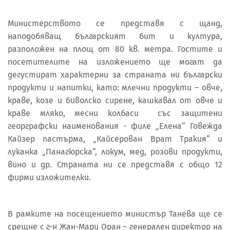
Министерството се представя с щанд,
наподобяващ българският бит и култура,
разположен на площ от 80 кв. метра. Гостите и
посетителите на изложението ще могат да
дегустират характерни за страната ни български
продукти и напитки, като: млечни продукти – овче,
краве, козе и биволско сирене, кашкавал от овче и
краве мляко, месни колбаси със защитени
георграфски наименования - филе „Елена“ Говежда
Кайзер пастърма, „Кайсерован Врат Тракия“ и
луканка „Панагюрска“, локум, мед, розови продукти,
вино и др. Страната ни се представя с общо 12
фирми изложителки.
В рамките на посещението министър Танева ще се
срещне с г-н Жан-Мари Оран – генерален директор на