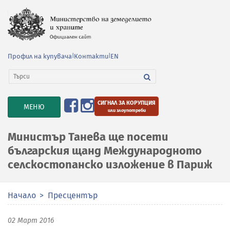
Профил на купувача
|
Контакти
|
EN
СИГНАЛ ЗА КОРУПЦИЯ
TOGGLE
МЕНЮ
или злоупотреби
NAVIGATION
Министър Танева ще посети
българския щанд Международното
селскостопанско изложение в Париж
Начало
Пресцентър
02 Март 2016