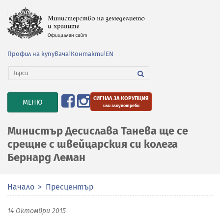
Профил на купувача
|
Контакти
|
EN
СИГНАЛ ЗА КОРУПЦИЯ
TOGGLE
МЕНЮ
или злоупотреби
NAVIGATION
Министър Десислава Танева ще се
срещне с швейцарския си колега
Бернард Леман
Начало
Пресцентър
14 Октомври 2015