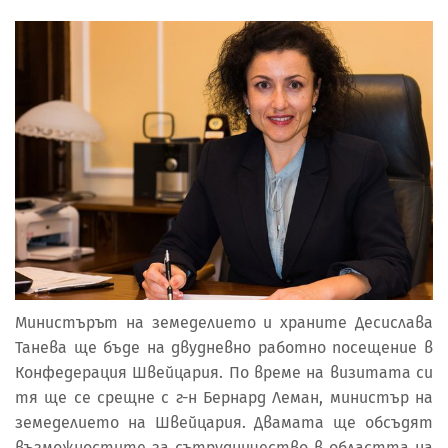
Министърът на земеделието и храните Десислава
Танева ще бъде на двудневно работно посещение в
Конфедерация Швейцария. По време на визитата си
тя ще се срещне с г-н Бернард Леман, министър на
земеделието на Швейцария. Двамата ще обсъдят
възможностите за сътрудничество в областта на