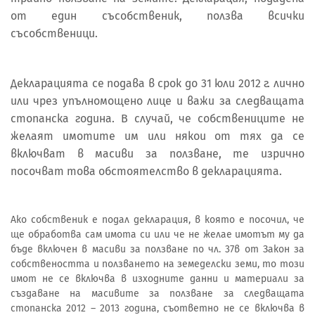
от един съсобственик, ползва всички
съсобственици.
Декларацията се подава в срок до 31 юли 2012 г. лично
или чрез упълномощено лице и важи за следващата
стопанска година. В случай, че собствениците не
желаят имотите им или някои от тях да се
включват в масиви за ползване, те изрично
посочват това обстоятелство в декларацията.
Ако собственик е подал декларация, в която е посочил, че
ще обработва сам имота си или че не желае имотът му да
бъде включен в масиви за ползване по чл. 37в от Закон за
собствеността и ползването на земеделски земи, то този
имот не се включва в изходните данни и материали за
създаване на масивите за ползване за следващата
стопанска 2012 – 2013 година, съответно не се включва в