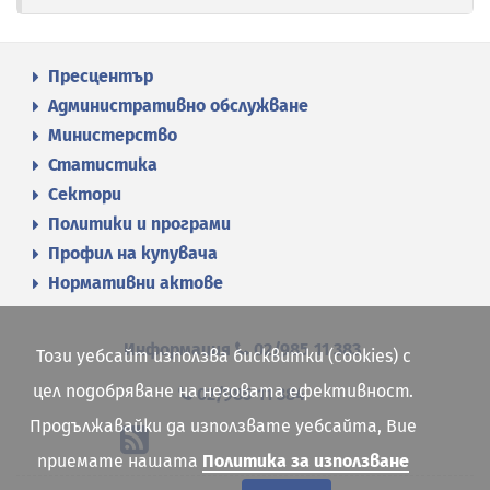
Пресцентър
Административно обслужване
Министерство
Статистика
Сектори
Политики и програми
Профил на купувача
Нормативни актове
Информация
02/985 11 383
Този уебсайт използва бисквитки (cookies) с
цел подобряване на неговата ефективност.
02/985 11 384
Продължавайки да използвате уебсайта, Вие
приемате нашата
Политика за използване