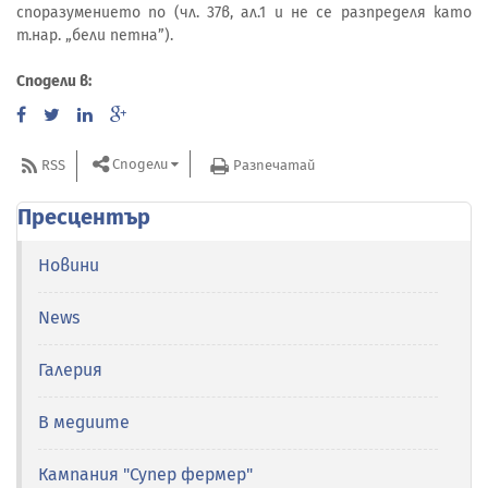
споразумението по (чл. 37в, ал.1 и не се разпределя като
т.нар. „бели петна”).
Сподели в:
Сподели
RSS
Разпечатай
Пресцентър
Новини
News
Галерия
В медиите
Кампания "Супер фермер"