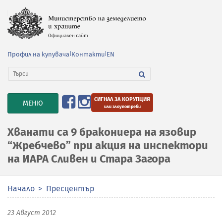
Профил на купувача
|
Контакти
|
EN
СИГНАЛ ЗА КОРУПЦИЯ
TOGGLE
МЕНЮ
или злоупотреби
NAVIGATION
Хванати са 9 бракониера на язовир
“Жребчево” при акция на инспектори
на ИАРА Сливен и Стара Загора
Начало
Пресцентър
23 Август 2012