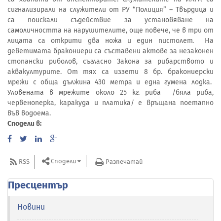
сигнализирали на служители от РУ “Полиция” – Твърдица и
са поискали съдействие за установяване на
самоличността на нарушителите, още повече, че в три от
лицата са открити два ножа и един пистолет. На
деветимата бракониери са съставени актове за незаконен
стопански риболов, съгласно Закона за рибарството и
аквакултурите. От тях са иззети 8 бр. бракониерски
мрежи с обща дължина 430 метра и една гумена лодка.
Уловената в мрежите около 25 кг. риба /бяла риба,
червеноперка, каракуда и платика/ е връщана поетапно
във водоема.
Сподели в:
Сподели
RSS
Разпечатай
Пресцентър
Новини