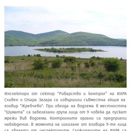
Инспектори от сектор “Рибарство и контрол” на ИАРА
Сливен и Стара Загара са извършили съвместна акция на
язовир “Жребчево". При обхода на водоема в местността
“Шумата” са забелязани група лица от 9 човека да пускат
мрежи във водоема. Контролните органи са предприели
наблюдение. В момента на излизане от язовира 9-те лица
са хванати от инспекторите. Служителите на ИАРА са