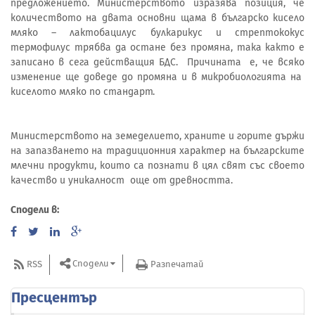
предложението. Министерството изразява позиция, че
количеството на двата основни щама в българско кисело
мляко – лактобацилус булкарикус и стрептококус
термофилус трябва да остане без промяна, така както е
записано в сега действащия БДС. Причината е, че всяко
изменение ще доведе до промяна и в микробиологията на
киселото мляко по стандарт.
Министерството на земеделието, храните и горите държи
на запазването на традиционния характер на българските
млечни продукти, които са познати в цял свят със своето
качество и уникалност още от древността.
Сподели в:
Сподели
RSS
Разпечатай
Пресцентър