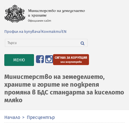
Профил на купувача
|
Контакти
|
EN
СИГНАЛ ЗА КОРУПЦИЯ
TOGGLE
МЕНЮ
или злоупотреби
NAVIGATION
Министерство на земеделието,
храните и горите не подкрепя
промяна в БДС стандарта за киселото
мляко
Начало
Пресцентър