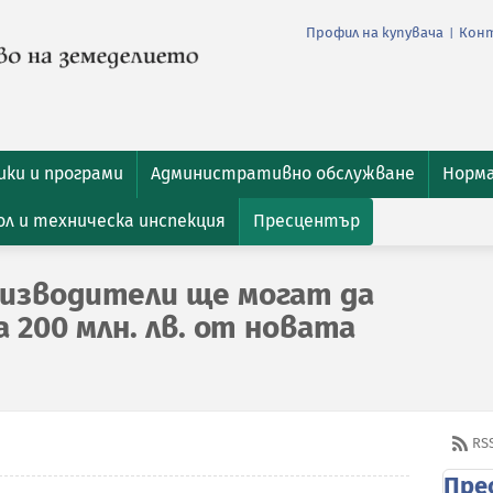
Профил на купувача
Кон
|
ки и програми
Административно обслужване
Норм
л и техническа инспекция
Пресцентър
изводители ще могат да
200 млн. лв. от новата
RS
Пре