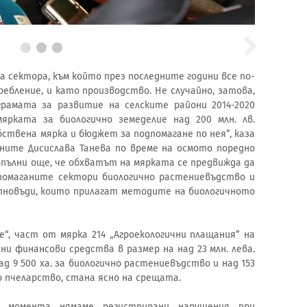
а сектора, към който през последните години все по-
ребление, и като производство. Не случайно, затова,
грамата за развитие на селските райони 2014-2020
рката за биологично земеделие над 200 млн. лв.
твена мярка и бюджет за подпомагане по нея”, каза
ните Дисислава Танева по време на осмото поредно
допълни още, че обхватът на мярката се предвижда да
дпомаганите сектори биологично растениевъдство и
тновъди, които прилагат методите на биологичното
е“, част от мярка 214 „Агроекологични плащания” на
ени финансови средства в размер на над 23 млн. лева.
д 9 500 ха. за биологично растениевъдство и над 153
о пчеларство, стана ясно на срещата.
о момента нямаме регистрирани нарушения при