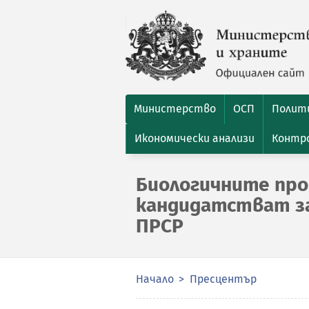
Министерство
ОСП
Полити
Икономически анализи
Контро
Биологичните про
кандидатстват за 
ПРСР
Начало
Пресцентър