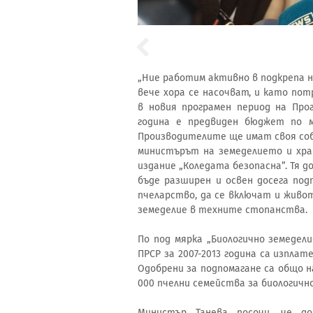
„Ние работим активно в подкрепа н
вече хора се насочват, и като пот
в новия програмен период на Про
година е предвиден бюджет по мя
Производителите ще имат своя собс
министърът на земеделието и хра
издание „Коледата безопасна”. Тя 
бъде разширен и освен досега по
пчеларство, да се включат и живо
земеделие в техните стопанства.
По под мярка „Биологично земедели
ПРСР за 2007-2013 година са изплат
Одобрени за подпомагане са общо на
000 пчелни семейства за биологичн
Министър Танева посочи, че д