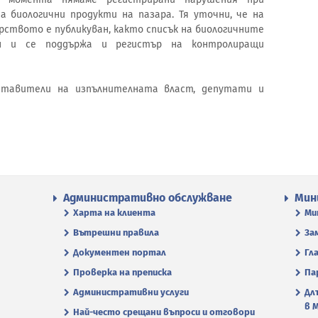
 биологични продукти на пазара. Тя уточни, че на
твото е публикуван, както списък на биологичните
ен и се поддържа и регистър на контролиращи
ставители на изпълнителната власт, депутати и
Административно обслужване
Мин
Харта на клиента
Ми
Вътрешни правила
За
Документен портал
Гл
Проверка на преписка
Па
Административни услуги
Дл
в 
Най-често срещани въпроси и отговори