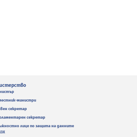
истерство
нистър
местник-министри
авен секретар
рламентарен секретар
ъжностно лице по защита на данните
МЗХ