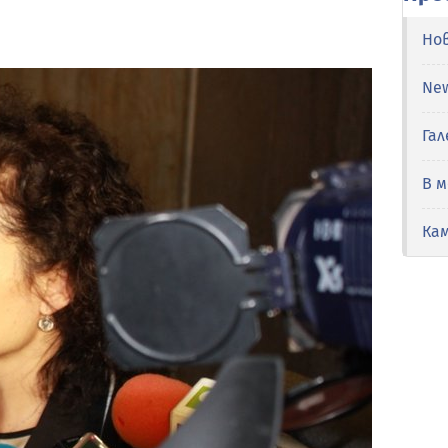
Но
Ne
Гал
В 
Ка