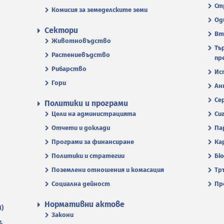
Ст
Комисия за земеделските земи
Од
Сектори
Вт
Животновъдство
Тъ
Растениевъдство
пр
Рибарство
Ис
Гори
Ан
Се
Политики и програми
Цели на администрацията
Си
Отчети и доклади
Па
Програми за финансиране
Ка
Политики и стратегии
Бю
Поземлени отношения и комасация
Тр
Социална дейност
Пр
Нормативни актове
П)
Закони
.