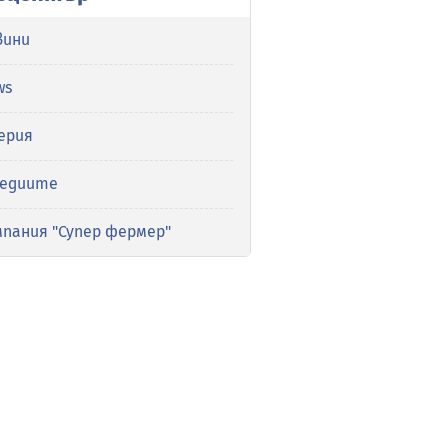
вини
ws
ерия
медиите
мпания "Супер фермер"