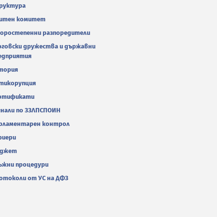
руктура
итен комитет
оростепенни разпоредители
рговски дружества и държавни
едприятия
тория
тикорупция
ртификати
гнали по ЗЗЛПСПОИН
рламентарен контрол
риери
джет
ъжни процедури
отоколи от УС на ДФЗ