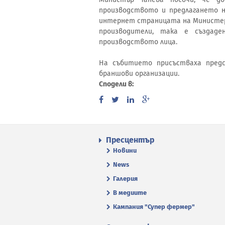
производството и предлагането на
интернет страницата на Министерс
производители, така е създад
производството лица.
На събитието присъстваха пред
браншови организации.
Сподели в:
Пресцентър
Новини
News
Галерия
В медиите
Кампания "Супер фермер"