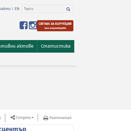
такти
EN
|
СИГНАЛ ЗА КОРУПЦИЯ
или злоупотреби
ативни актове
Статистика
Сподели
S
Разпечатай
сцентър