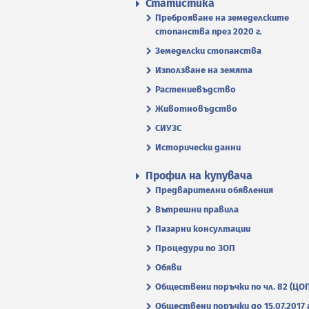
Статистика
Преброяване на земеделските
стопанства през 2020 г.
Земеделски стопанства
Използване на земята
Растениевъдство
Животновъдство
СИУЗС
Исторически данни
Профил на купувача
Предварителни обявления
Вътрешни правила
Пазарни консултации
Процедури по ЗОП
Обяви
Обществени поръчки по чл. 82 (ЦО
Обществени поръчки до 15.07.2017 г