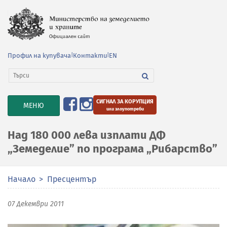
Профил на купувача
|
Контакти
|
EN
СИГНАЛ ЗА КОРУПЦИЯ
TOGGLE
МЕНЮ
или злоупотреби
NAVIGATION
Над 180 000 лева изплати ДФ
„Земеделие” по програма „Рибарство”
Начало
Пресцентър
07 Декември 2011