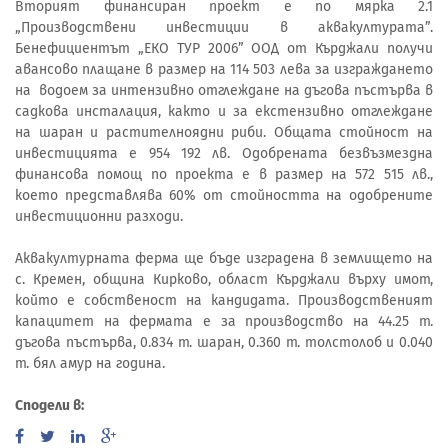
Вторият финансиран проект е по мярка 2.1
„Производствени инвестиции в аквакултурата”.
Бенефициентът „ЕКО ТУР 2006” ООД от Кърджали получи
авансово плащане в размер на 114 503 лева за изграждането
на водоем за интензивно отглеждане на дъгова пъстърва в
садкова инсталация, както и за екстензивно отглеждане
на шаран и растителноядни риби. Общата стойност на
инвестицията е 954 192 лв. Одобрената безвъзмездна
финансова помощ по проекта е в размер на 572 515 лв.,
което представлява 60% от стойността на одобрените
инвестиционни разходи.
Аквакултурната ферма ще бъде изградена в землището на
с. Кремен, община Кирково, област Кърджали върху имот,
който е собственост на кандидата. Производственият
капацитет на фермата е за производство на 44.25 т.
дъгова пъстърва, 0.834 т. шаран, 0.360 т. толстолоб и 0.040
т. бял амур на година.
Сподели в: