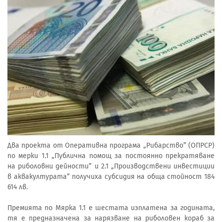
Два проекта от Оперативна програма „Рибарство” (ОПРСР)
по мерки 1.1 „Публична помощ за постоянно прекратяване
на риболовни дейности” и 2.1 „Производствени инвестиции
в аквакултурата” получиха субсидия на обща стойност 184
614 лв.
Премията по Мярка 1.1 е шестата изплатена за годината,
тя е предназначена за нарязване на риболовен кораб за