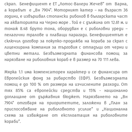
скрап. Бенефициент е ЕТ „Лотос-Валери Жечев” от Варна,
а корабът е „Вн 7904”. Моторният катер – на възраст 36
години, е извършвал стопански риболов в българската част
на акваторията на Черно море . Той е с дължина от 12.61 м. и
тонаж 8.48 бруто тона, оборудван е с риболовни уреди –
пелагични тралове и плаващи парагади. Бенефициентът е
сключил договор за покупко-продажба на кораба за скрап с
лицензирана компания за търговия с отпадъци от черни и
цветни метали. Безвъзмездната финансова помощ за
нарязване на риболовния кораб е в размер на 70 111 лева.
Мярка 1.1 има компенсаторен характер и се финансира от
Европейския фонд за рибарство (ЕФР). Безвъзмездната
помощ е до 100 % от размера на изчислените разходи. От
тях 85% са европейски средства и 15% - национално
доплащане от държавния бюджет. Нарязването на „Вн
7904” отговаря на приоритетите, заложени в „План за
приспособяване на риболовното усилие” и „Национална
схема за изваждане от експлоатация на риболовните
кораби”.