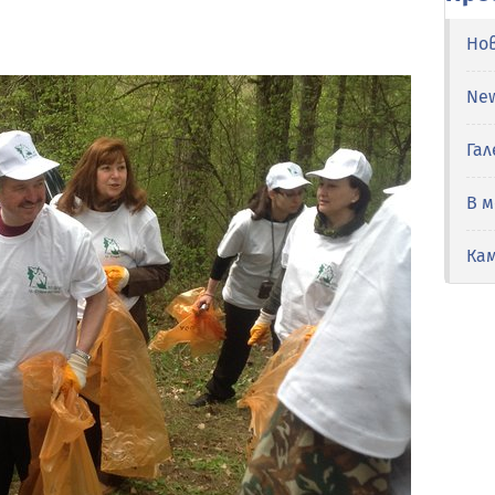
Но
Ne
Гал
В 
Ка