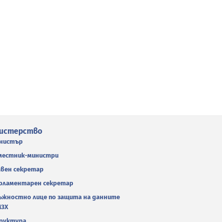
истерство
нистър
местник-министри
авен секретар
рламентарен секретар
ъжностно лице по защита на данните
МЗХ
руктура