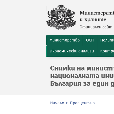
Министерство
ОСП
Полити
Икономически анализи
Контро
Снимки на минист
националната ини
България за един 
Начало
Пресцентър