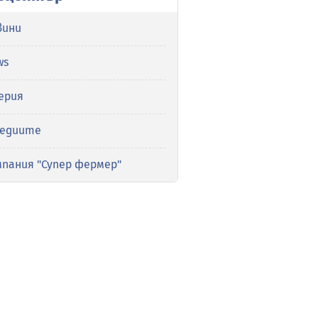
вини
ws
ерия
медиите
мпания "Супер фермер"