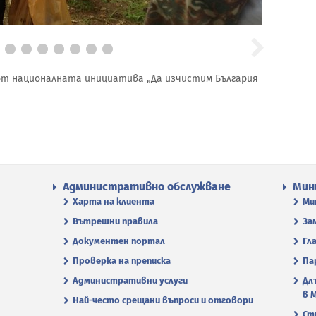
от националната инициатива „Да изчистим България
Административно обслужване
Мин
Харта на клиента
Ми
Вътрешни правила
За
Документен портал
Гл
Проверка на преписка
Па
Административни услуги
Дл
в 
Най-често срещани въпроси и отговори
Ст