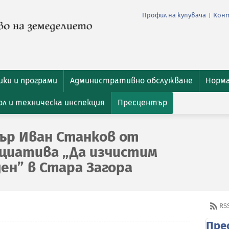
Профил на купувача
Кон
|
ки и програми
Административно обслужване
Норм
л и техническа инспекция
Пресцентър
ър Иван Станков от
циатива „Да изчистим
ден” в Стара Загора
RS
Пре