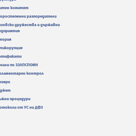
итен комитет
оростепенни разпоредители
рговски дружества и държавни
едприятия
тория
тикорупция
ртификати
гнали по ЗЗЛПСПОИН
рламентарен контрол
риери
джет
ъжни процедури
отоколи от УС на ДФЗ