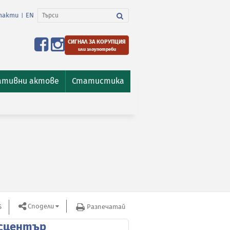
такти
EN
|
СИГНАЛ ЗА КОРУПЦИЯ
или злоупотреби
ативни актове
Статистика
Сподели
S
Разпечатай
сцентър