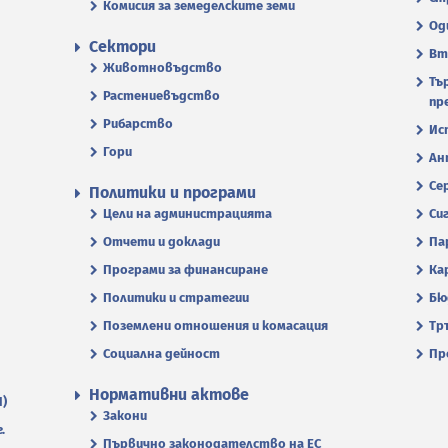
Комисия за земеделските земи
Од
Сектори
Вт
Животновъдство
Тъ
Растениевъдство
пр
Рибарство
Ис
Гори
Ан
Се
Политики и програми
Цели на администрацията
Си
Отчети и доклади
Па
Програми за финансиране
Ка
Политики и стратегии
Бю
Поземлени отношения и комасация
Тр
Социална дейност
Пр
Нормативни актове
П)
Закони
.
Първично законодателство на ЕС