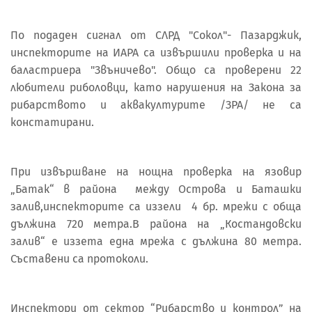
По подаден сигнал от СЛРД "Сокол"- Пазарджик,
инспекторите на ИАРА са извършили проверка и на
баластриера "Звъничево". Общо са проверени 22
любители риболовци, като нарушения на Закона за
рибарството и аквакултурите /ЗРА/ не са
констатирани.
При извършване на нощна проверка на язовир
„Батак“ в района между Острова и Баташки
залив,инспекторите са иззели 4 бр. мрежи с обща
дължина 720 метра.В района на „Костандовски
залив“ е иззета една мрежа с дължина 80 метра.
Съставени са протоколи.
Инспектори от сектор “Рибарство и контрол” на