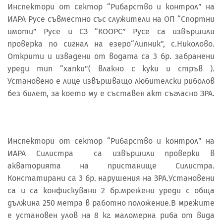
Инспектори от сектор “Рибарство и контрол” на
ИАРА Русе съвместно със служители на ОП “Спортни
имоти” Русе и СЗ “КООРС” Русе са извършили
проверка по сигнал на езеро“Липник”, с.Николово.
Открити и извадени от водата са 3 бр. забранени
уреди тип “хапки”( влакно с куки и стръв ).
Установено е лице извършващо любителски риболов
без билет, за което му е съставен акт съгласно ЗРА.
Инспектори от сектор “Рибарство и контрол” на
ИАРА Силистра са извършили проверки в
акваторията на пристанище Силистра.
Констатирани са 3 бр. нарушения на ЗРА.Установени
са и са конфискувани 2 бр.мрежени уреди с обща
дължина 250 метра в работно положение.В мрежите
е установен улов на 8 кг. маломерна риба от вида