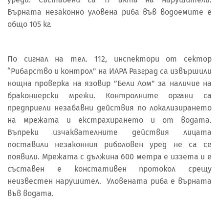
Върната незаконно уловена риба във водоемите е
общо 105 кг.
По сигнал на тел. 112, инспектори от сектор
“Рибарство и контрол” на ИАРА Разград са извършили
нощна проверка на язовир ”Бели Лом” за наличие на
бракониерски мрежи. Контролните органи са
предприели незабавни действия по локализирането
на мрежата и екстрахирането и от водата.
Въпреки изчаквателните действия лицата
поставили незаконния риболовен уред не са се
появили. Мрежата с дължина 600 метра е иззета и е
съставен е констативен протокол срещу
неизвестен нарушител. Уловената риба е върната
във водата.