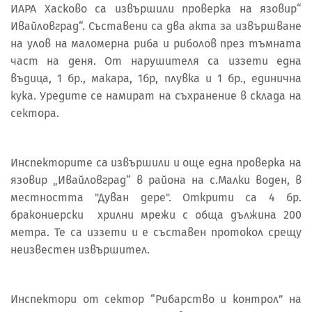
ИАРА Хасково са извършили проверка на язовир“
Ивайловград“. Съставени са два акта за извършване
на улов на маломерна риба и риболов през тъмната
част на деня. От нарушителя са иззети една
въдица, 1 бр., макара, 1бр, плувка и 1 бр., единична
кука. Уредите се намират на съхранение в склада на
сектора.
Инспекторите са извършили и още една проверка на
язовир „Ивайловград“ в района на с.Малки воден, в
местността "Дуван дере". Открити са 4 бр.
бракониерски хрилни мрежи с обща дължина 200
метра. Те са иззети и е съставен протокол срещу
неизвестен извършител.
Инспектори от сектор “Рибарство и контрол” на