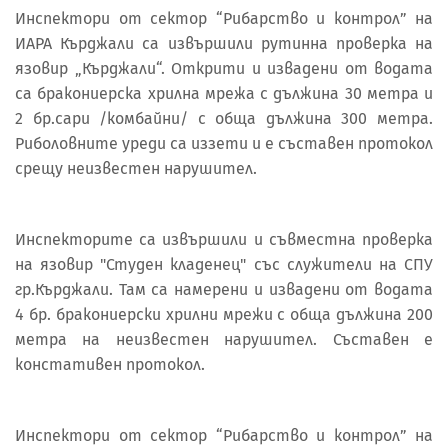
Инспектори от сектор “Рибарство и контрол” на
ИАРА Кърджали са извършили рутинна проверка на
язовир „Кърджали“. Открити и извадени от водата
са бракониерска хрилна мрежа с дължина 30 метра и
2 бр.сари /комбайни/ с обща дължина 300 метра.
Риболовните уреди са иззети и е съставен протокол
срещу неизвестен нарушител.
Инспекторите са извършили и съвместна проверка
на язовир "Студен кладенец" със служители на СПУ
гр.Кърджали. Там са намерени и извадени от водата
4 бр. бракониерски хрилни мрежи с обща дължина 200
метра на неизвестен нарушител. Съставен е
констативен протокол.
Инспектори от сектор “Рибарство и контрол” на