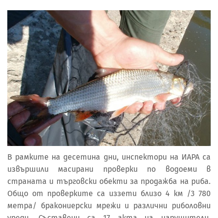
В рамките на десетина дни, инспектори на ИАРА са
извършили масирани проверки по водоеми в
страната и търговски обекти за продажба на риба.
Общо от проверките са иззети близо 4 км /3 780
метра/ бракониерски мрежи и различни риболовни
уреди. Съставени са 17 акта на нарушители.