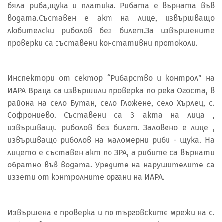
бяла риба,щука и платика. Рибата е върната във
водата.Съставен е акт на лице, извършващо
любителски риболов без билет.За извършените
проверки са съставени констативни протоколи.
Инспектори от сектор “Рибарство и контрол” на
ИАРА Враца са извършили проверка по река Огоста, в
района на село Бутан, село Гложене, село Хърлец, с.
Софрониево. Съставени са 3 акта на лица ,
извършващи риболов без билет. Заловено е лице ,
извършващо риболов на маломерни риби - щука. На
лицето е съставен акт по ЗРА, а рибите са върнати
обратно във водата. Уредите на нарушителите са
иззети от контролните органи на ИАРА.
Извършена е проверка и по търговските мрежи на с.