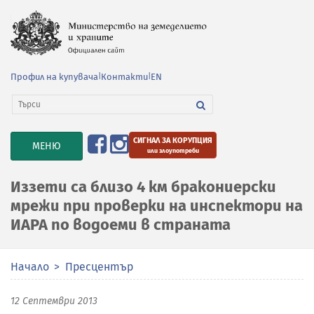
Профил на купувача
|
Контакти
|
EN
СИГНАЛ ЗА КОРУПЦИЯ
TOGGLE
МЕНЮ
или злоупотреби
NAVIGATION
Иззети са близо 4 км бракониерски
мрежи при проверки на инспектори на
ИАРА по водоеми в страната
Начало
Пресцентър
12 Септември 2013