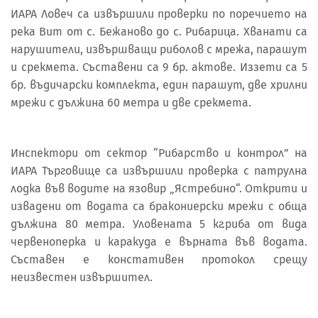
ИАРА Ловеч са извършили проверки по поречието на
река Вит от с. Бежаново до с. Рибарица. Хванати са
нарушители, извършващи риболов с мрежа, парашут
и срекмета. Съставени са 9 бр. актове. Иззети са 5
бр. въдичарски комплекта, един парашут, две хрилни
мрежи с дължина 60 метра и две срекмета.
Инспектори от сектор “Рибарство и контрол” на
ИАРА Търговище са извършили проверка с патрулна
лодка във водите на язовир „Ястребино“. Открити и
извадени от водата са бракониерски мрежи с обща
дължина 80 метра. Уловената 5 кг.риба от вида
червеноперка и каракуда е върната във водата.
Съставен е констативен протокол срещу
неизвестен извършител.