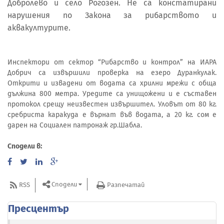
Добролево и село Рогозен. Не са констатирани
нарушения по Закона за рибарството и
аквакултурите.
Инспектори от сектор “Рибарство и контрол” на ИАРА
Добрич са извършили проверка на езеро Дуранкулак.
Открити и извадени от водата са хрилни мрежи с обща
дължина 800 метра. Уредите са унищожени и e съставен
протокол срещу неизвестен извършител. Уловът от 80 кг.
сребриста каракуда е върнат във водата, а 20 кг. сом е
дарен на Социален патронаж гр.Шабла.
Сподели в:
Сподели
RSS
Разпечатай
Пресцентър