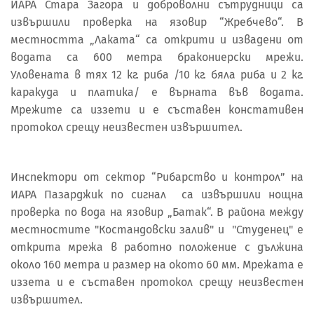
ИАРА Стара Загора и доброволни сътрудници са
извършили проверка на язовир “Жребчево“. В
местността „Лаката“ са открити и извадени от
водата са 600 метра бракониерски мрежи.
Уловената в тях 12 кг. риба /10 кг. бяла риба и 2 кг.
каракуда и платика/ е върната във водата.
Мрежите са иззети и е съставен констативен
протокол срещу неизвестен извършител.
Инспектори от сектор “Рибарство и контрол” на
ИАРА Пазарджик по сигнал са извършили нощна
проверка по вода на язовир „Батак“. В района между
местностите "Костандовски залив" и "Студенец" е
открита мрежа в работно положение с дължина
около 160 метра и размер на окото 60 мм. Мрежата е
иззета и е съставен протокол срещу неизвестен
извършител.