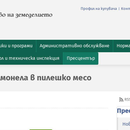
Профил на купувача
Кон
|
ки и програми
Административно обслужване
Норм
л и техническа инспекция
Пресцентър
лмонела в пилешко месо
RS
Пре
Но