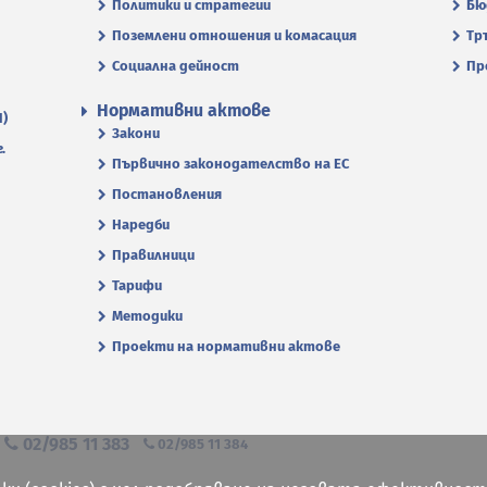
Политики и стратегии
Бю
Поземлени отношения и комасация
Тр
Социална дейност
Пр
Нормативни актове
П)
Закони
.
Първично законодателство на ЕС
Постановления
Наредби
Правилници
Тарифи
Методики
Проекти на нормативни актове
я
02/985 11 383
02/985 11 384