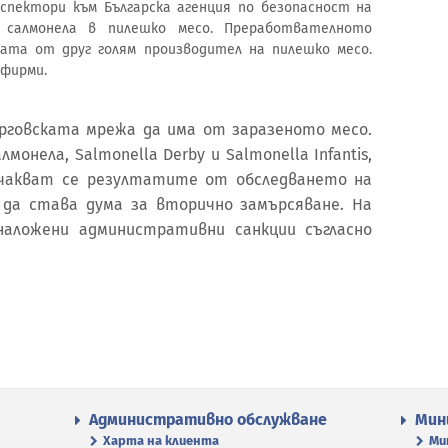
спектори към Българска агенция по безопасност на
 салмонела в пилешко месо. Преработвателното
ната от друг голям производител на пилешко месо.
 фирми.
рговската мрежа да има от заразеното месо.
онела, Salmonella Derby и Salmonella Infantis,
Очакват се резултатите от обследването на
 да става дума за вторично замърсяване. На
аложени административни санкции съгласно
Административно обслужване
Мин
Харта на клиента
Ми