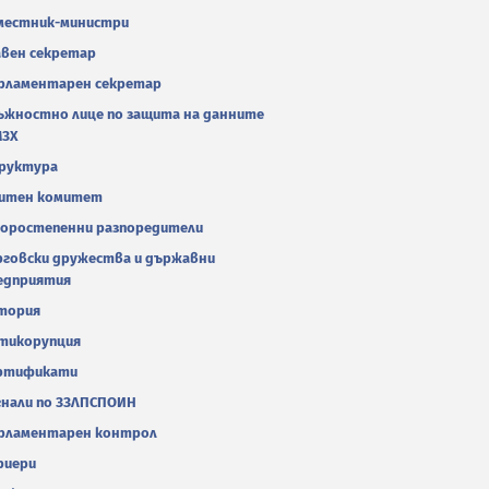
местник-министри
авен секретар
рламентарен секретар
ъжностно лице по защита на данните
МЗХ
руктура
итен комитет
оростепенни разпоредители
рговски дружества и държавни
едприятия
тория
тикорупция
ртификати
гнали по ЗЗЛПСПОИН
рламентарен контрол
риери