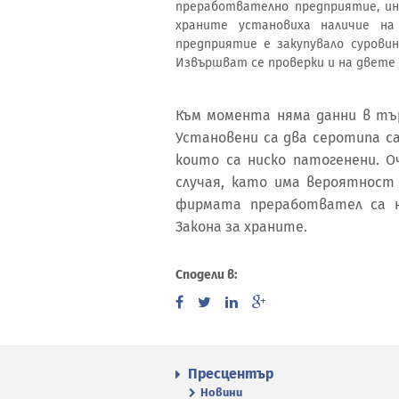
преработвателно предприятие, ин
храните установиха наличие на
предприятие е закупувало сурови
Извършват се проверки и на двете
Към момента няма данни в тъ
Установени са два серотипа салм
които са ниско патогенени. 
случая, като има вероятност
фирмата преработвател са н
Закона за храните.
Сподели в:
Пресцентър
Новини