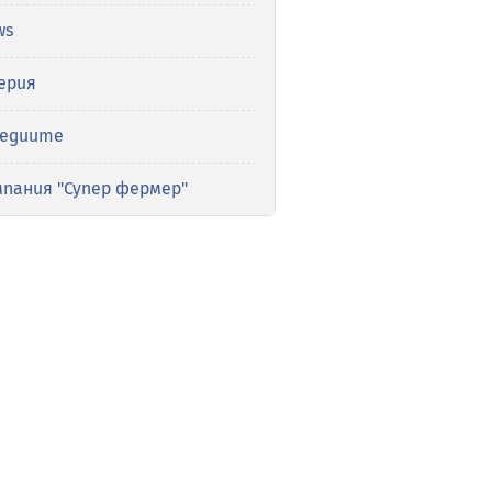
ws
ерия
медиите
мпания "Супер фермер"