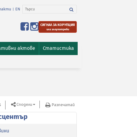
такти
EN
|
СИГНАЛ ЗА КОРУПЦИЯ
или злоупотреби
ативни актове
Статистика
Сподели
S
Разпечатай
сцентър
вини