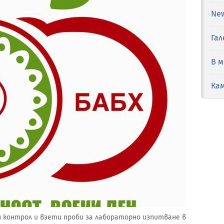
Ne
Гал
В 
Ка
 контрол и взети проби за лабораторно изпитване в