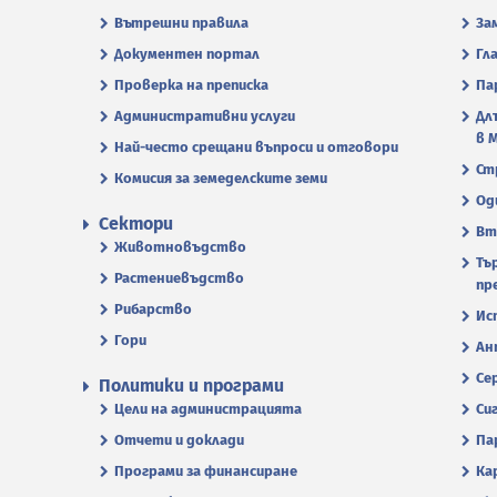
Вътрешни правила
За
Документен портал
Гл
Проверка на преписка
Па
Административни услуги
Дл
в 
Най-често срещани въпроси и отговори
Ст
Комисия за земеделските земи
Од
Сектори
Вт
Животновъдство
Тъ
Растениевъдство
пр
Рибарство
Ис
Гори
Ан
Се
Политики и програми
Цели на администрацията
Си
Отчети и доклади
Па
Програми за финансиране
Ка