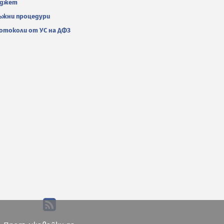
джет
ъжни процедури
отоколи от УС на ДФЗ