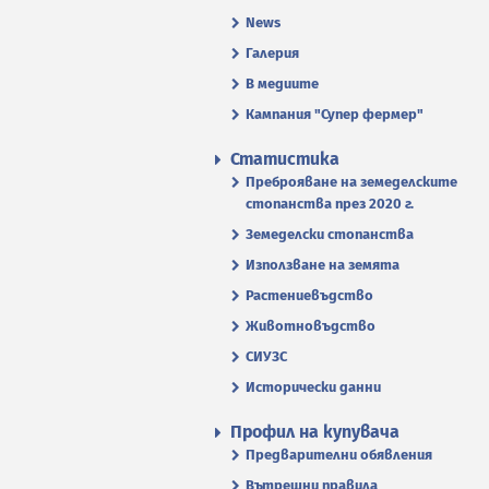
News
Галерия
В медиите
Кампания "Супер фермер"
Статистика
Преброяване на земеделските
стопанства през 2020 г.
Земеделски стопанства
Използване на земята
Растениевъдство
Животновъдство
СИУЗС
Исторически данни
Профил на купувача
Предварителни обявления
Вътрешни правила