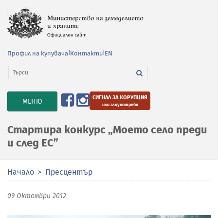
Профил на купувача
|
Контакти
|
EN
СИГНАЛ ЗА КОРУПЦИЯ
TOGGLE
МЕНЮ
или злоупотреби
NAVIGATION
Стартира конкурс „Моето село преди
и след ЕС”
Начало
Пресцентър
09 Октомври 2012