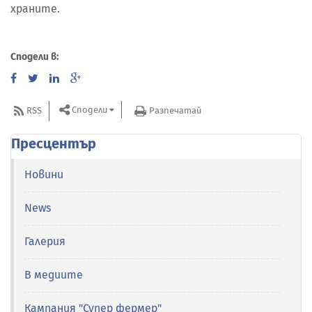
храните.
Сподели в:
Сподели
RSS
Разпечатай
Пресцентър
Новини
News
Галерия
В медиите
Кампания "Супер фермер"