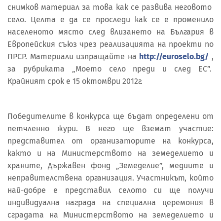
снимков материал за това как се развива неговото
село. Целта е да се проследи как се е променило
населеното място след влизането на България в
Европейския съюз чрез реализацията на проекти по
ПРСР. Материали изпращайте на
http://euroselo.bg/
,
за рубриката „Моето село преди и след ЕС”.
Крайният срок е 15 октомври 2012г.
Победителите в конкурса ще бъдат определени от
петчленно жури. В него ще вземат участие:
представител от организаторите на конкурса,
както и на Министерството на земеделието и
храните, Държавен фонд „Земеделие”, медиите и
неправителствена организация. Участникът, който
най-добре е представил селото си ще получи
индивидуална награда на специална церемония в
сградата на Министерството на земеделието и