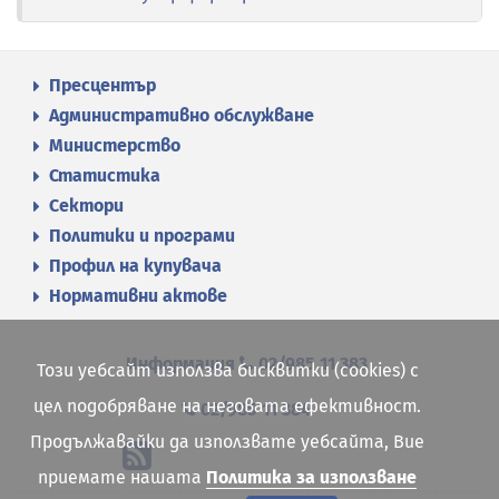
Пресцентър
Административно обслужване
Министерство
Статистика
Сектори
Политики и програми
Профил на купувача
Нормативни актове
Информация
02/985 11 383
Този уебсайт използва бисквитки (cookies) с
цел подобряване на неговата ефективност.
02/985 11 384
Продължавайки да използвате уебсайта, Вие
приемате нашата
Политика за използване