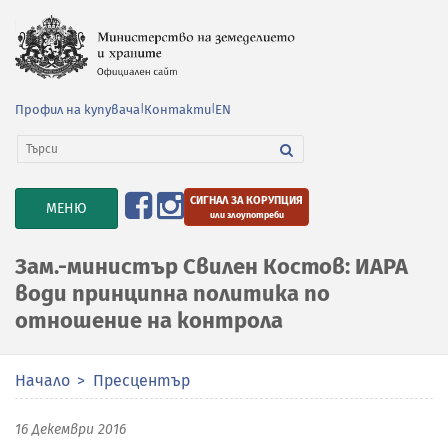
Профил на купувача
|
Контакти
|
EN
СИГНАЛ ЗА КОРУПЦИЯ
TOGGLE
МЕНЮ
или злоупотреби
NAVIGATION
Зам.-министър Свилен Костов: ИАРА
води принципна политика по
отношение на контрола
Начало
Пресцентър
16 Декември 2016