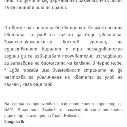
той. По думите му, държавата полага всички усилия,
за да защити рибния бранш.
По време на срещата бе обсъдена и възможността
квотата за улов на калкан да бъде увеличена.
Заместник-министър Костов уточни, че
единственият вариант е три последователни
години да се извършват проучвателни изследвания
за запазване на биомасата на калкана в Черно море.
” Едва тогава има възможност страната ни да
настоява за увеличение на квотата за улов на
калкан”, каза още той.
На срещата присъстваха изпълнителният директор на
ИАРА Валентин Вълков и заместник-изпълнителният
директор на агенцията Галин Николов.
Сподели в: