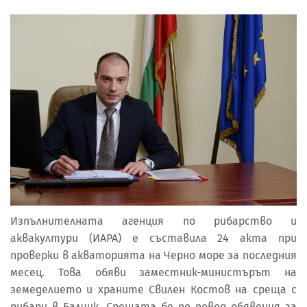
Изпълнителната агенция по рибарство и
аквакултури (ИАРА) е съставила 24 акта при
проверки в акваторията на Черно море за последния
месец. Това обяви заместник-министърът на
земеделието и храните Свилен Костов на среща с
рибари в Балчик. Срещата бе по повод обявения за