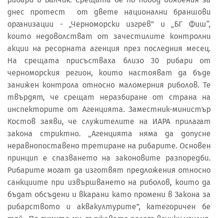
днес протест от двете национални браншови
организации - „Черноморски изгрев” и „БГ Фиш“,
които недоволстват от зачестилите контролни
акции на ресорната агенция през последния месец.
На срещата присъстваха близо 30 рибари от
черноморския регион, които настояват да бъде
занижен контрола относно маломерния риболов. Те
твърдят, че срещат неразбиране от страна на
инспекторите от Агенцията. Заместник-министър
Костов заяви, че служителите на ИАРА прилагат
закона стриктно. „Агенцията няма да допусне
неравнопоставено третиране на рибарите. Основен
принцип е спазването на законовите разпоредби.
Рибарите могат да изготвят предложения относно
санкциите при извършването на риболов, които да
бъдат обсъдени и вкарани като промени в Закона за
рибарството и аквакултурите”, категоричен бе