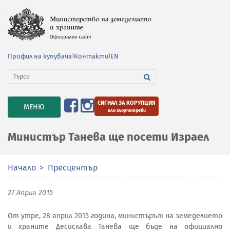
Профил на купувача
|
Контакти
|
EN
СИГНАЛ ЗА КОРУПЦИЯ
TOGGLE
МЕНЮ
или злоупотреби
NAVIGATION
Министър Танева ще посети Израел
Начало
Пресцентър
27 Април 2015
От утре, 28 април 2015 година, министърът на земеделието
и храните Десислава Танева ще бъде на официално