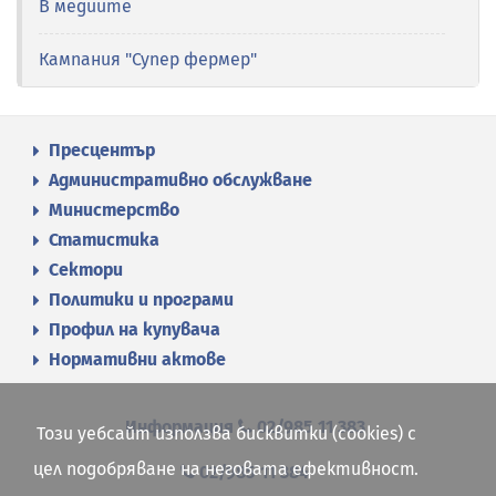
В медиите
Кампания "Супер фермер"
Пресцентър
Административно обслужване
Министерство
Статистика
Сектори
Политики и програми
Профил на купувача
Нормативни актове
Информация
02/985 11 383
Този уебсайт използва бисквитки (cookies) с
цел подобряване на неговата ефективност.
02/985 11 384