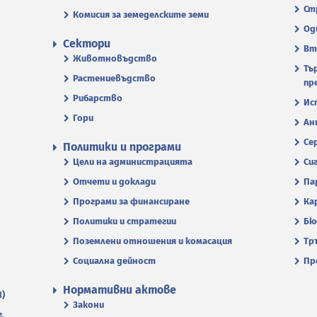
Ст
Комисия за земеделските земи
Од
Сектори
Вт
Животновъдство
Тъ
Растениевъдство
пр
Рибарство
Ис
Гори
Ан
Се
Политики и програми
Цели на администрацията
Си
Отчети и доклади
Па
Програми за финансиране
Ка
Политики и стратегии
Бю
Поземлени отношения и комасация
Тр
Социална дейност
Пр
Нормативни актове
П)
Закони
.