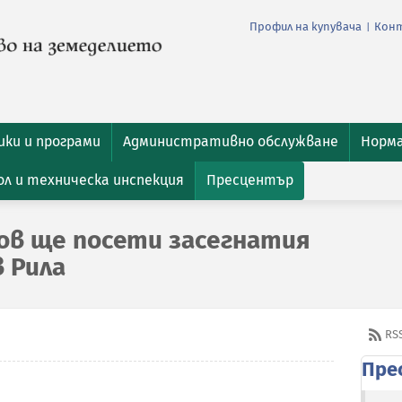
Профил на купувача
Кон
|
ки и програми
Административно обслужване
Норм
л и техническа инспекция
Пресцентър
ов ще посети засегнатия
 Рила
RS
Пре