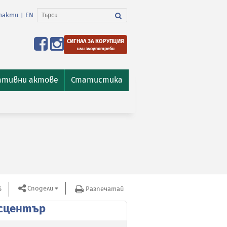
такти
EN
|
СИГНАЛ ЗА КОРУПЦИЯ
или злоупотреби
ативни актове
Статистика
Сподели
S
Разпечатай
сцентър