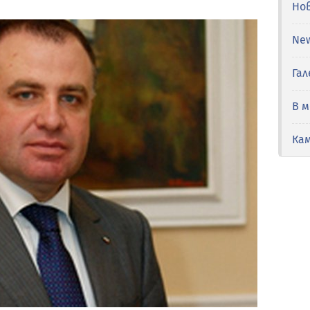
Но
Ne
Гал
В 
Ка