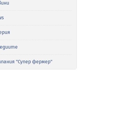
вини
ws
ерия
медиите
мпания "Супер фермер"