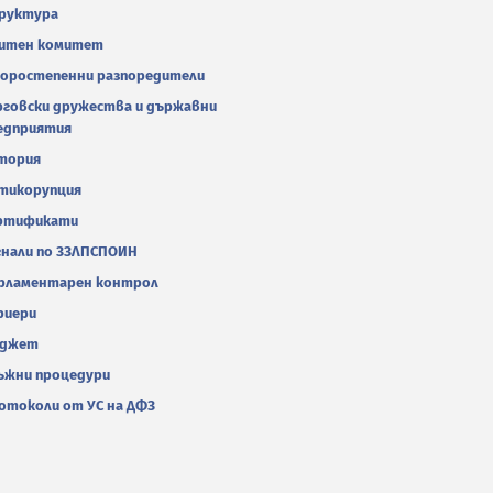
руктура
итен комитет
оростепенни разпоредители
рговски дружества и държавни
едприятия
тория
тикорупция
ртификати
гнали по ЗЗЛПСПОИН
рламентарен контрол
риери
джет
ъжни процедури
отоколи от УС на ДФЗ