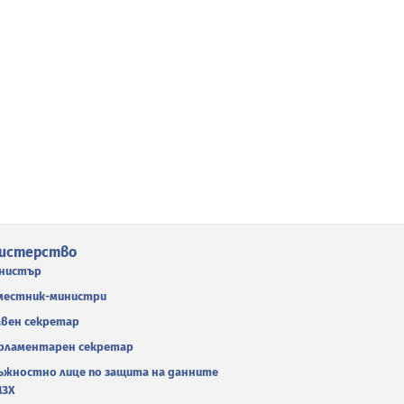
истерство
нистър
местник-министри
авен секретар
рламентарен секретар
ъжностно лице по защита на данните
МЗХ