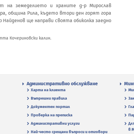
рът на земеделието и храните д-р Мирослав
ра, община Рила, където втори ден горят гора
р Найденов ще направи своята обиколка заедно
тта Кочериновски калин.
Административно обслужване
Мин
Харта на клиента
Ми
Вътрешни правила
За
Документен портал
Гл
Проверка на преписка
Па
Административни услуги
Дл
в 
Най-често срещани въпроси и отговори