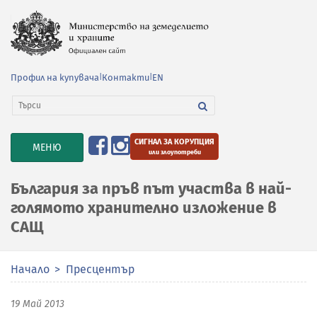
Профил на купувача
|
Контакти
|
EN
СИГНАЛ ЗА КОРУПЦИЯ
TOGGLE
МЕНЮ
или злоупотреби
NAVIGATION
България за пръв път участва в най-
голямото хранително изложение в
САЩ
Начало
Пресцентър
19 Май 2013