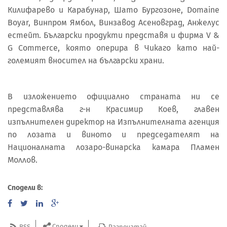
Килифарево и Карабунар, Шато Бургозоне, Domaine
Boyar, Винпром Ямбол, Винзавод Асеновград, Aнжелус
естейт. Български продукти представя и фирма V &
G Commerce, която оперира в Чикаго като най-
големият вносител на български храни.
В изложението официално страната ни се
представлява г-н Красимир Коев, главен
изпълнителен директор на Изпълнителната агенция
по лозата и виното и председателят на
Националната лозаро-винарска камара Пламен
Моллов.
Сподели в:
Сподели
RSS
Разпечатай