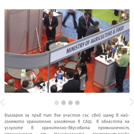
България за пръв път взе участие със свой щанд в най-
голямото хранително изложение в САЩ в областта на
услугите в хранително-вкусовата промишленост,