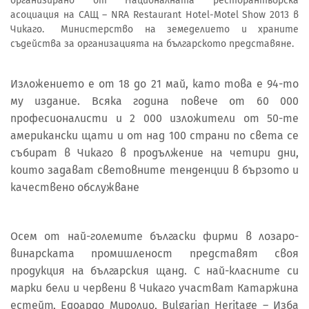
организирано от Националната ресторантьорска
асоциация на САЩ – NRA Restaurant Hotel-Motel Show 2013 в
Чикаго. Министерство на земеделието и храните
съдейства за организацията на българското представяне.
Изложението е от 18 до 21 май, като това е 94-то
му издание. Всяка година повече от 60 000
професионалисти и 2 000 изложители от 50-тe
американски щати и от над 100 страни по света се
събират в Чикаго в продължение на четири дни,
които задават световните тенденции в бързото и
качествено обслужване
Осем от най-големите бългаски фирми в лозаро-
винарската промишленост представят своя
продукция на българския щанд. С най-класните си
марки бели и червени в Чикаго участват Катаржина
естейт, Eдоардо Миролио, Bulgarian Heritage – Изба