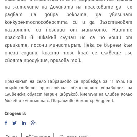
на жителите на Долината на прасковите да се
радват на добра реколта, да увеличат
конкурентоспособността си и да възстановят
пазарните си позиции от миналото. Нашите
праскови в никакъв случай не са по лоши от
гръцките, посочи министърът. Нека се върнем към
онези години, когато този край се славеше със
своята продукция, призова той.
Празникът на село Гавраилово се провежда за 11 път. На
тържеството присъстваха областният управител на
Сливенска област Марин Кавръков, кметът на Сливен Кольо
Милев и кметът на с. Гвараилово Димитър Андреев.
Сподели в:
Сподели