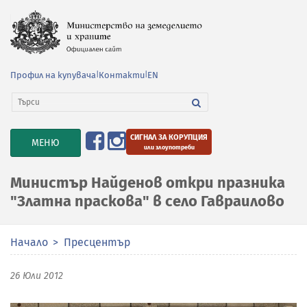
Профил на купувача
|
Контакти
|
EN
СИГНАЛ ЗА КОРУПЦИЯ
TOGGLE
МЕНЮ
или злоупотреби
NAVIGATION
Министър Найденов откри празника
"Златна праскова" в село Гавраилово
Начало
Пресцентър
26 Юли 2012