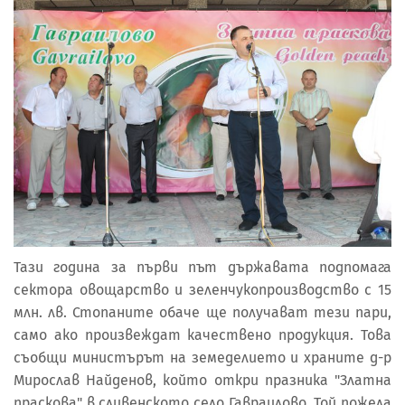
Тази година за първи път държавата подпомага
сектора овощарство и зеленчукопроизводство с 15
млн. лв. Стопаните обаче ще получават тези пари,
само ако произвеждат качествено продукция. Това
съобщи министърът на земеделието и храните д-р
Мирослав Найденов, който откри празника "Златна
праскова" в сливенското село Гавраилово. Той пожела